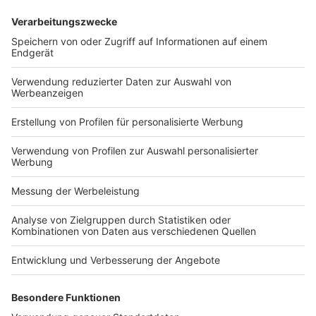
BGH, Urteil vom 24.1.2023 – XI ZR 257/21 a) Bei
Prämiensparverträgen, bei denen die Prämien auf die
Sparbeiträge stufenweise bis zum 15. Sparjahr steigen,
sind im Wege der ergänzenden Vertragsauslegung […]
WEITERLESEN
Wirtschaftsrecht
BGH entscheidet erneut über Revisionen
im Musterfeststellungsverfahren zu
Prämiensparverträgen
Veröffentlicht am
24. Januar 2023
von
kw
BGH, Urteil vom 24.1.2023 – XI ZR 257/21 Der u. a. für das
Bank- und Kapitalmarktrecht zuständige XI. Zivilsenat
des Bundesgerichtshofs hat mit Urteil vom 24.1.2023
erneut über Revisionen des Musterklägers, […]