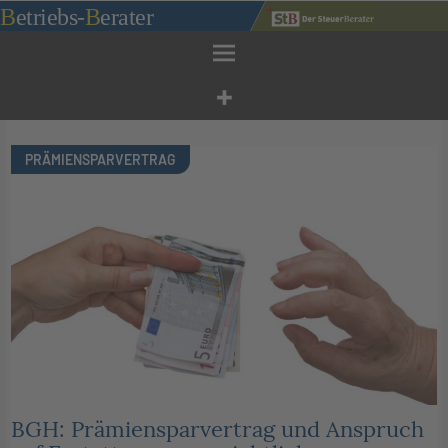
Zum
B
etriebs
-
B
erater
Inhalt
springen
PRÄMIENSPARVERTRAG
BGH: Prämiensparvertrag und Anspruch