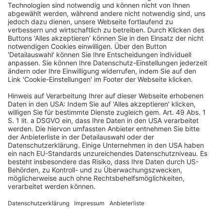
BGH, Urteil vom 25.7.2023 – XI ZR 221/22 Bei einem
Prämiensparvertrag, bei dem die Prämien auf die
Sparbeiträge nach dem Verhältnis des Sparguthabens
zur Jahressparleistung steigen (sogenannte
Verhältnisprämienstaffel), ist das […]
WEITERLESEN
Wirtschaftsrecht
BGH: Prämiensparverträge – Für
vorzunehmende Zinsanpassungen sind
langfristiger Referenzzinssatz und
Verhältnismethode maßgebend
Veröffentlicht am
21. Februar 2023
von
kw