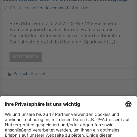
Veröffentlicht am
24. November 2023
von
kw
BGH, Urteil vom 17.10.2023 – XI ZR 72/22 Bei einem
Prämiensparvertrag, bei dem die Prämien auf die
Sparbeiträge stufenweise bis zu einem bestimmten
Sparjahr steigen, ist das Recht der Sparkasse […]
WEITERLESEN
Wirtschaftsrecht
BGH: Prämiensparvertrag – Zum
Ausschluss des Rechts der Sparkasse zur
ordentlichen Kündigung (sog.
Verhältnisprämienstaffel)
Veröffentlicht am
25. August 2023
von
kw