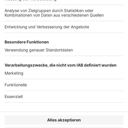
Darlehensvertrags
Veröffentlicht am
15. Juni 2021
von
kw
Mit Urteil vom 10.6.2021 – C-609/2019 – hat der EuGH e
missbräuchliche Klauseln in Verbraucherverträgen ist da
WEITERLESEN
Sonstiges
VERLAG
KONTAKT
IMPRESSUM
MEDIADATEN