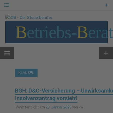
Zum
Inhalt
springen
B
etriebs
-
B
era
KLAUSEL
BGH: D&O-Versicherung – Unwirksamkeit
Insolvenzantrag vorsieht
Veröffentlicht am
23. Januar 2025
von
kw