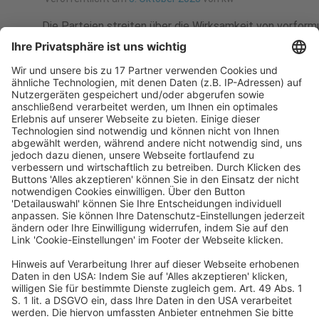
Die Parteien streiten über die Wirksamkeit von vorform
Überschreiten eines bestimmten Freibetrags zur Zahlun
WEITERLESEN
Wirtschaftsrecht
EuGH: Zur Beurteilung der Transparenz 
Hypothekendarlehensvertrag mit varia
Veröffentlicht am
24. Juli 2023
von
kw
EuGH, Urteil vom 13.7.2023 – C-265/22 Art. 3 Abs. 1 so
Klauseln in Verbraucherverträgen […]
WEITERLESEN