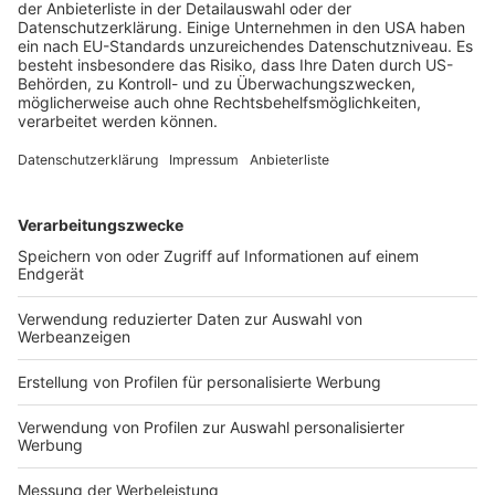
Wirtschaftsrecht
BGH: Unwirksamkeit der Klausel zu ein
Veröffentlicht am
15. November 2022
von
kw
Der u. a. für das Bank- und Börsenrecht zuständige XI. 
Allgemeinen Geschäftsbedingungen einer Bausparkasse
WEITERLESEN
Wirtschaftsrecht
EuGH: Erfordernis der Transparenz von