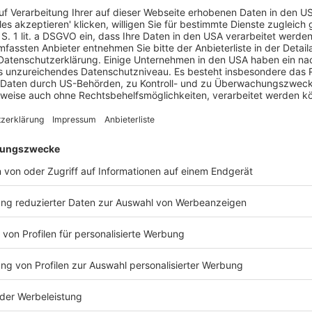
utoindustrie hat sich im Februar
m Februar erneut verbessert. Der Indikator stieg
ternehmen bewerteten ihre aktuelle Geschäftslage