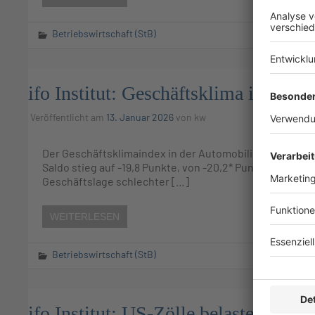
Betriebswirtschaft (StB)
ifo Institut: Geschäftsklima in der A
Veröffentlicht am
13. Januar 2026
von
kw
Der Geschäftsklimaindex in der Automobilindustrie hat
Saldo stieg auf -19,8 Punkte, von -20,2* Punkten im N
Geschäftslage schlechter […]
WEITERLESEN
Betriebswirtschaft (StB)
ifo Institut: US-Zölle belasten Gesc