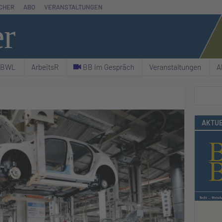
CHER
ABO
VERANSTALTUNGEN
er
& BWL
ArbeitsR
C BB im Gespräch
Veranstaltungen
A
Suchen
AKTUE