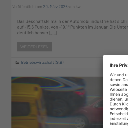
Veröffentlicht am
20. März 2026
von
kw
Das Geschäftsklima in der Automobilindustrie hat sich i
auf -15,6 Punkte, von -19,1* Punkten im Januar. Die Un
deutlich besser […]
WEITERLESEN
Betriebswirtschaft (StB)