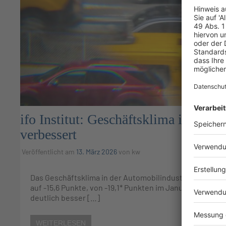
ifo Institut: Geschäftsklima in der A
verbessert
Veröffentlicht am
13. März 2026
von
kw
Das Geschäftsklima in der Automobilindustrie hat sich i
auf -15,6 Punkte, von -19,1* Punkten im Januar. Die Un
deutlich besser […]
WEITERLESEN