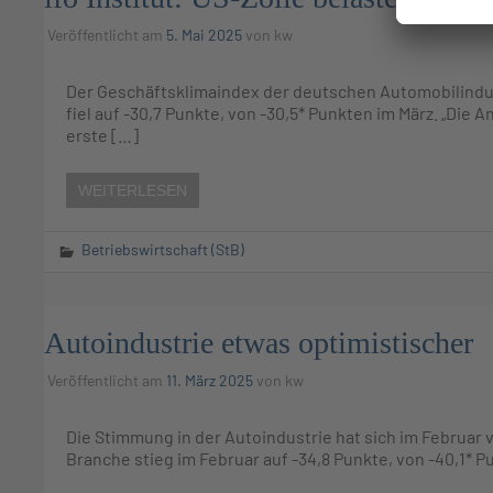
Veröffentlicht am
5. Mai 2025
von
kw
Der Geschäftsklimaindex der deutschen Automobilindust
fiel auf -30,7 Punkte, von -30,5* Punkten im März. „Die 
erste […]
WEITERLESEN
Betriebswirtschaft (StB)
Autoindustrie etwas optimistischer
Veröffentlicht am
11. März 2025
von
kw
Die Stimmung in der Autoindustrie hat sich im Februar 
Branche stieg im Februar auf -34,8 Punkte, von -40,1* P