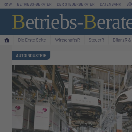
Zum
R&W
BETRIEBS-BERATER
DER STEUERBERATER
DATENBANK
BÜ
Inhalt
B
etriebs
-
B
erat
springen
Die Erste Seite
WirtschaftsR
SteuerR
BilanzR 
AUTOINDUSTRIE