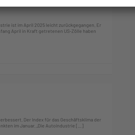
rie ist im April 2025 leicht zurückgegangen. Er
Anfang April in Kraft getretenen US-Zölle haben
verbessert. Der Index für das Geschäftsklima der
unkten im Januar. „Die Autoindustrie […]