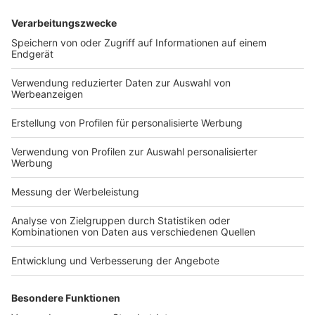
mk
Das Funktionieren von Produktion und Lieferketten
hängt vielfach von Wasser ab. Unternehmen sollten
das verstärkt im Blick haben, rät
Nachhaltigkeitsexpertin und Beraterin Dr. Dina
Barbian. GREEN.WORKS: Frau Dr. Barbian, welche
Priorität […]
„Das Bewusstsein wird steigen, wie wichtig
Wasser ist“
Veröffentlicht am
18. April 2023
von
mk
Das Funktionieren von Produktion und Lieferketten
hängt vielfach von Wasser ab. Unternehmen sollten
das verstärkt im Blick haben, rät
Nachhaltigkeitsexpertin und Beraterin Dr. Dina
Barbian. Lorem ipsum dolor sit amet, […]