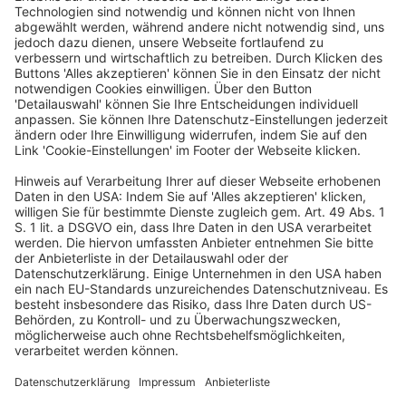
„Klimaschutz ist ein
wichtiges
Innovationsthema“
Veröffentlicht am
5. Juni 2023
von
sd
Markus Müller ist Experte für Innovations- und
Changemanagement. Der studierte Betriebswirt und
systemisch-lösungsorientierte Coach ist
Geschäftsführer von Soulworxx und arbeitet als
Gastdozent an verschiedenen (Fach-)Hochschulen. Die
Transformation in eine nachhaltige […]
„Das Bewusstsein wird
steigen, wie wichtig
Wasser ist“
Veröffentlicht am
19. April 2023
von