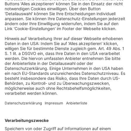
betroffenen Institute müssen den Sparern auch
erklären, ob diese durch die verwendeten Klauseln zu
geringe Zinsen erhalten haben. In diesen Fällen müssen
die Banken ihren Kunden entweder unwiderruflich eine
Zinsnachberechnung zusichern oder einen
Änderungsvertrag mit einer wirksamen
Zinsanpassungsklausel anbieten, der die
Rechtsprechung des Bundesgerichtshofs (BGH) aus
dem Jahr 2010 (Urteil vom 13.4.2010 – XI ZR 197/09)
berücksichtigt.
(PM BaFin vom 21.6.2021)
Allgemeinverfügung
BaFin
Prämiensparverträge
Wirtschaftsrecht