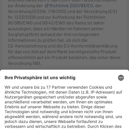
zur Änderung der
Richtlinie 2001/83/EG
, der
Verordnung (EG) Nr. 178/2002 und der Verordnung (EG)
Nr. 1223/2009 und zur Aufhebung der Richtlinien
90/385/EWG und 93/42/EWG des Rates ist dahin
auszulegen, dass ein Händler im Rahmen seiner
Sorgfaltspflicht anhand der ihm vorliegenden
Informationen zu prüfen hat, ob sich die
CE‑Kennzeichnung und die EU-Konformitätserklärung
für das von ihm auf dem Markt bereitgestellte Produkt
offensichtlich auf ein Produkt beziehen, das unter diese
Verordnung fällt.
2. Art. 14 Abs. 2 Unterabs. 1 Buchst. a in Verbindung mit
Art. 14 Abs. 1 der Verordnung 2017/745 ist dahin
auszulegen, dass ein Händler nicht zur Prüfung
verpflichtet ist, ob das von ihm auf dem Markt
bereitgestellte Produkt in die Risikoklasse IIa im Sinne
dieser Verordnung einzuordnen und deshalb mit einer
vierstelligen Kennnummer einer Benannten Stelle zu
versehen ist. Wenn sich aus den dem Händler
vorliegenden Informationen allerdings ergibt, dass
dieses Produkt vom Hersteller in eine Risikoklasse