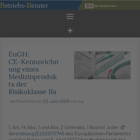
Zum
B
etriebs
-
B
erater
Inhalt
springen
EuGH:
CE‑Kennzeichn
ung eines
Medizinproduk
©IMAGO / Depositphotos
ts der
Risikoklasse IIa
Veröffentlicht am
23. Juni 2026
von
kw
1. Art. 14 Abs. 1 und Abs. 2 Unterabs. 1 Buchst. a der
Verordnung (EU) 2017/745
des Europäischen Parlaments
und des Rates vom 5. April 2017 über Medizinprodukte,