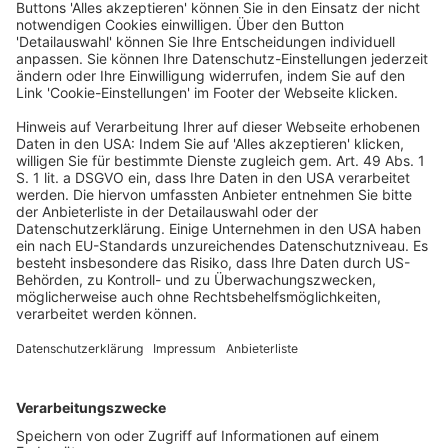
klassifiziert wurde, die die Beteiligung einer Benannten
Stelle erfordert, schließt die Sorgfaltspflicht des
Händlers die Prüfung ein, ob die vierstellige
Kennnummer dieser Stelle vorhanden ist.
3. Art. 14 Abs. 2 Unterabs. 3 der Verordnung 2017/745 ist
dahin auszulegen, dass ein Händler Grund zu der
Annahme haben kann, dass ein Produkt nicht der
Verordnung 2017/745 entspricht, wenn ihn ein
Wettbewerber hinsichtlich der Nichtkonformität dieses
Produkts abmahnt. Wenn der vom Händler befragte
Hersteller der Auffassung ist, dass die geltend
gemachte Nichtkonformität nicht bestehe, kann dem
Händler nicht vorgeworfen werden, seine sich aus
dieser Bestimmung ergebenden Pflichten dadurch
verletzt zu haben, dass er sich der Stellungnahme des
Herstellers anschließt, es sei denn, diese
Stellungnahme erschiene ihm offensichtlich
unzutreffend. Wenn der Händler die zuständige
nationale Behörde gemäß dieser Bestimmung
informiert hat, werden die damit ausgedrückten Zweifel
an der Konformität des betreffenden Produkts durch