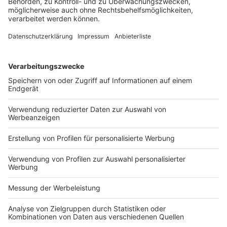
des Europäischen Parlaments und des Rates und zur
Aufhebung der Richtlinie 87/250/EWG der Kommission,
der Richtlinie 90/496/EWG des Rates, der
Richtlinie
1999/10/EG
der Kommission, der
Richtlinie
2000/13/EG
des Europäischen Parlaments und des
Rates, der Richtlinien 2002/67/EG und 2008/5/EG der
Kommission und der Verordnung (EG) Nr. 608/2004 der
Kommission vorgesehene Verbot und unter die
nationale Regelung zur Durchführung der Verordnung
Nr. 1169/2011 fällt.
EuGH, Urteil vom 30.4.2026 – C-301/25
(Tenor)
Bestimmungen
UGP-RL
Unionsrecht
unlautere Geschäftspraktiken
Verhältnis