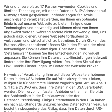
Art. 3 Abs. 4 der
Richtlinie 2005/29/EG
des
Europäischen Parlaments und des Rates vom 11. Mai
2005 über unlautere Geschäftspraktiken von
Unternehmen gegenüber Verbrauchern im Binnenmarkt
und zur Änderung der Richtlinie 84/450/EWG des Rates,
der Richtlinien 97/7/EG, 98/27/EG und 2002/65/EG des
Europäischen Parlaments und des Rates sowie der
Verordnung (EG) Nr. 2006/2004 des Europäischen
Parlaments und des Rates (Richtlinie über unlautere
Geschäftspraktiken) ist dahin auszulegen, dass er nicht
daran hindert, dass im Lebensmittelbereich das
Verhalten eines Gewerbetreibenden, das eine
irreführende Geschäftspraxis im Sinne des Art. 6 Abs. 1
der Richtlinie 2005/29 darstellt, nach der nationalen
Regelung zur Umsetzung dieser Richtlinie geahndet
werden kann, wenn dieses Verhalten zugleich unter das
in Art. 7 der Verordnung (EU) Nr. 1169/2011 des
Europäischen Parlaments und des Rates vom 25.
Oktober 2011 betreffend die Information der
Verbraucher über Lebensmittel und zur Änderung der
Verordnungen (EG) Nr. 1924/2006 und (EG) Nr. 1925/2006