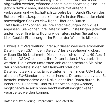
zwar der erklärte Wille der Behörde zu erfassen und
nicht am buchstäblichen Sinne des Ausdrucks zu
haften; allerdings ist ein in seinem Ausspruch eindeutig
an einen bestimmten Adressaten gerichteter Bescheid
insofern keiner Auslegung zugänglich.
2. Eine Außenprüfung, die aufgrund einer gegen über
dem Steuerpflichtigen nicht wirksam gewordenen
Prüfungsanordnung durchgeführt wird, kann den Ablauf
der Festsetzungsfrist nicht hemmen.
3. Ist Festsetzungsverjährung eingetreten, ermöglicht
es der Grundsatz von Treu und Glauben nicht, dass zu
Lasten des Steuerpflichtigen ein erloschener
Steueranspruch wieder auflebt; dies gilt unabhängig
davon, ob dem Steuerpflichtigen der Eintritt der
Verjährung „vorwerfbar“ ist oder nicht.
(Amtliche Leitsätze)
Volltext:BB-ONLINE BBL2021-853-1