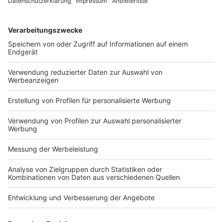
Ausbildung“ und kein Praktikum im
mindestlohnrechtlichen Sinne. Eine Person, die sich im
Rechtsverhältnis mit einem privaten Ausbilder einer
solchen Qualifizierung unterzieht, unterfällt nicht dem
persönlichen Geltungsbereich des
Mindestlohngesetzes (Rn. 21 ff.).
(Orientierungssätze)
Volltext:BB-ONLINE BBL2021-883-1
Anerkennung ausländischer Berufsqualifikation
Anpassungsqualifizierung
Geltungsbereich
Mindestlohn
Arbeitsrecht