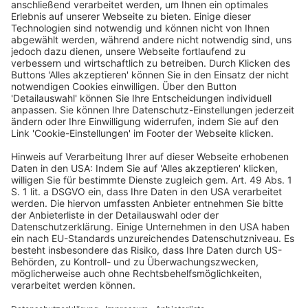
Berufsqualifikationsfeststellungsgesetz sind keine
Praktika im mindestlohnrechtlichen Sinne. Sie
unterfallen nicht dem persönlichen Geltungsbereich
des Mindestlohngesetzes.
(Leitsatz)
1. Dem Begriff des Arbeitnehmers iSv.
§ 22 Abs. 1 Satz
1 MiLoG
liegt der nationale allgemeine
Arbeitnehmerbegriff zugrunde (Rn. 17).
2. Eine Anpassungsqualifizierung als Maßnahme, die im
Zusammenhang mit der Anerkennung ausländischer
Berufsqualifikationen nach §
§ 4 ff. BQFG
dazu dient,
von der zuständigen Anerkennungsstelle in einem
förmlichen Bescheid ausgewiesene wesentliche
Unterschiede zwischen einem im Ausland erworbenen
Ausbildungsnachweis und dem Abschluss in einem
deutschen Ausbildungsberuf (nicht-reglementierter
Referenzberuf) auszugleichen, ist eine iSv. § 22 Abs. 1
Satz 3 Halbs. 2
MiLoG
der Berufsausbildung iSd.
Berufsbildungsgesetzes „vergleichbare praktische