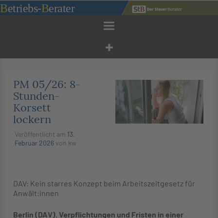
Zum
B
etriebs
-
B
erater
Inhalt
springen
PM 05/26: 8-
Stunden-
Korsett
lockern
©IMAGO / Westend61
Veröffentlicht am
13.
Februar 2026
von
kw
DAV: Kein starres Konzept beim Arbeitszeitgesetz für
Anwält:innen
Berlin (DAV). Verpflichtungen und Fristen in einer