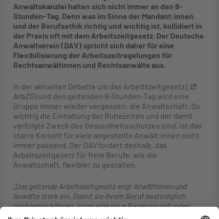
Anwaltskanzlei halten sich nicht immer an den 8-
Stunden-Tag. Denn was im Sinne der Mandant:innen
und der Berufsethik richtig und wichtig ist, kollidiert in
der Praxis oft mit dem Arbeitszeitgesetz. Der Deutsche
Anwaltverein (DAV) spricht sich daher für eine
Flexibilisierung der Arbeitszeitregelungen für
Rechtsanwältinnen und Rechtsanwälte aus.
In der aktuellen Debatte um das Arbeitszeitgesetz (
ArbZG
) und den geltenden 8-Stunden-Tag wird eine
Gruppe immer wieder vergessen: die Anwaltschaft. So
wichtig die Einhaltung der Ruhezeiten und der damit
verfolgte Zweck des Gesundheitsschutzes sind, ist das
starre Korsett für viele angestellte Anwält:innen nicht
immer passend. Der DAV fordert deshalb, das
Arbeitszeitgesetz für freie Berufe, wie die
Anwaltschaft, flexibler zu gestalten.
„Das geltende Arbeitszeitgesetz engt Anwältinnen und
Anwälte stark ein. Damit sie ihrem Beruf bestmöglich
nachgehen können, muss eine neue Regelung gefunden
werden“,
betont
Rechtsanwältin
Dr. Sylvia Ruge,