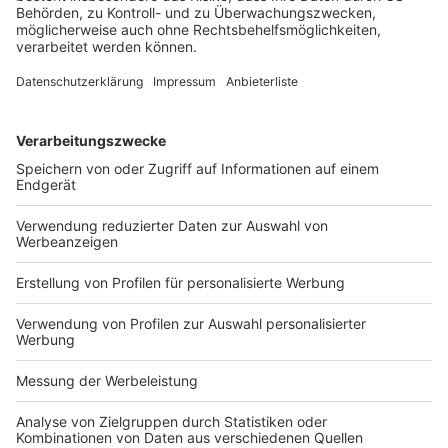
Für einige Berufsgruppen, wie leitende Angestellte und
Chefärzte, sieht das
ArbZG
Ausnahmen vor. Für den
DAV wäre die Aufnahme in § 18 eine Möglichkeit, die
Arbeits- und Ruhezeiten von angestellten Anwält:innen
flexibler zu gestalten. Eine Alternative wäre eine
allgemeine Einschränkung des Anwendungsbereiches
des
ArbZG
, ähnlich dem § 45 der
Wirtschaftsprüferordnung.
Eine Abschaffung des
ArbZG
kommt für den DAV
hingegen nicht in Betracht. „
Das Arbeitszeitgesetz dient
dem Gesundheitsschutz der Arbeitnehmer:innen und sollte
erhalten bleiben. Gleichzeitig bedarf es dringend einer
Überarbeitung, um der Anwaltschaft in aller Gänze
gutzutun“,
so
DAV-Hauptgeschäftsführerin Dr. Ruge.
Deutscher Anwaltverein 6.2.2026
8-Stunden-Korsett
8-Stunden-Tag
Arbeitszeitgesetz