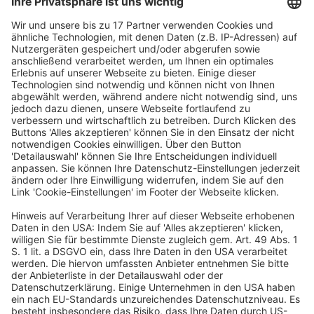
Hauptgeschäftsführerin des DAV
. „Nicht alle
Rechtsangelegenheiten können bis zum nächsten Tag
warten. Anwältinnen und Anwälte müssen im Interesse ihrer
Mandant:innen oft unverzüglich tätig werden. Auch Fristen
lassen uns manchmal keine Wahl.“
Fallbeispiel aus der Praxis
Ein Beispiel zeigt, wie schwierig die Vereinbarkeit im
realen Leben sein kann. Ein angestellter Rechtsanwalt
macht gegen 18:00 Uhr Feierabend, da am nächsten
Morgen um 8:00 Uhr eine wichtige Verhandlung ansteht.
Nachdem die Kinder im Bett sind, schaut er um 22:00
Uhr noch einmal in sein Postfach und findet dort eine
Stellungnahme der Gegenseite. Im Sinne seiner
Mandantin sollte er die Stellungnahme vor der
Verhandlung bearbeiten, doch um die elf Stunden
Ruhezeit einzuhalten, hätte er dies vor 21:00 Uhr tun
müssen.
So könnte eine Änderung aussehen