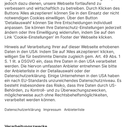
unterliegenden Solidarverein, der Leistungen in
Krankheitsfällen gewährt, können –unbeschadet
weiterer Voraussetzungen– nur dann als
Sonderausgaben abgezogen werden, wenn auf die
Leistungen des Vereins ein Rechtsanspruch besteht.
2. Eine anderweitige Absicherung im Krankheitsfall
nach § 10 Abs. 2 Satz 1 Nr. 2 Buchst. a Satz 2
EStG
i.V.m. § 5 Abs. 1 Nr. 13 SGB V kann auf der Grundlage
sowohl deutschen als auch ausländischen Rechts
bestehen (Anschluss an BSG-Urteil vom 20.03.2013 – B
12 KR 14/11 R, BSGE 113, 160, Rz 14).
(Amtliche Leitsätze)
Volltext BB-Online BBL2021-469-2
Leistungen im Krankheitsfall
Solidarverein