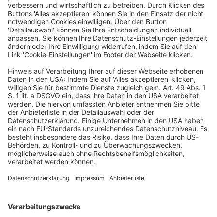
wichtige Rolle. Kaufentscheidungen, die
Verbraucherinnen und Verbraucher auf Grundlage der
von den Unternehmen zur Verfügung gestellten
Informationen treffen, tragen dazu bei, dass sich
nachhaltige Produkte am Markt durchsetzen.
Informierte und sachgerechte Kaufentscheidungen
können jedoch nur getroffen werden, wenn
Umweltaussagen, Nachhaltigkeitssiegel und
Haltbarkeitsangaben von Unternehmen über ihre
Produkte und über ihre Unternehmenstätigkeit
hinreichend verlässlich sind. Dafür müssen die
relevanten Informationen klar und verständlich
bereitgestellt werden und irreführende
Geschäftspraktiken müssen unterbleiben.
BMJ, 9.12.2024 / weitere Details
Änderung
Drittes Gesetz
Unlauterer Wettbewerb