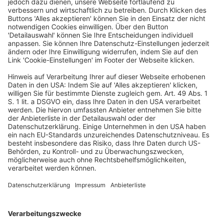
Justiz (BMJ) veröffentlichten Referentenentwurf (RefE)
eines Gesetzes zur Umsetzung der Corporate
Sustainability Reporting Directive (
Richtlinie (EU)
2022/2464
) informiert. Ziel der Sitzung war die
Erarbeitung einer Stellungnahme an das BMJ. Der GFA
erörterte dazu verschiedene Einzelregelungen des
RefE. Dabei wurden auch zuvor an das DRSC
übermittelte Rückmeldungen diskutiert und im Hinblick
auf eine Stellungnahme eingewertet. Das DRSC hat dem
BMJ am 19.4.2024 seine unter www.drsc.de abrufbare
Stellungnahme zum RefE übermittelt.
(PM DRSC vom 24.6.2024)
Der Ergebnisbericht und weitere Informationen sind
unter
www.drsc.de
abrufbar.
37. Sitzung des GFA
DRSC