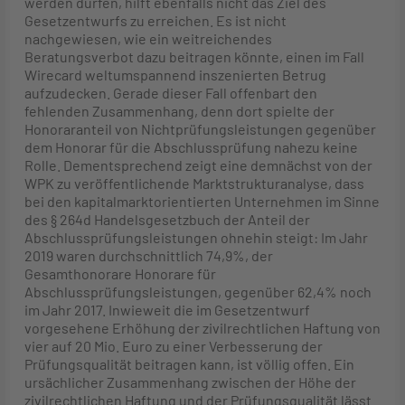
werden dürfen, hilft ebenfalls nicht das Ziel des
Gesetzentwurfs zu erreichen. Es ist nicht
nachgewiesen, wie ein weitreichendes
Beratungsverbot dazu beitragen könnte, einen im Fall
Wirecard weltumspannend inszenierten Betrug
aufzudecken. Gerade dieser Fall offenbart den
fehlenden Zusammenhang, denn dort spielte der
Honoraranteil von Nichtprüfungsleistungen gegenüber
dem Honorar für die Abschlussprüfung nahezu keine
Rolle. Dementsprechend zeigt eine demnächst von der
WPK zu veröffentlichende Marktstrukturanalyse, dass
bei den kapitalmarktorientierten Unternehmen im Sinne
des § 264d Handelsgesetzbuch der Anteil der
Abschlussprüfungsleistungen ohnehin steigt: Im Jahr
2019 waren durchschnittlich 74,9%, der
Gesamthonorare Honorare für
Abschlussprüfungsleistungen, gegenüber 62,4% noch
im Jahr 2017. Inwieweit die im Gesetzentwurf
vorgesehene Erhöhung der zivilrechtlichen Haftung von
vier auf 20 Mio. Euro zu einer Verbesserung der
Prüfungsqualität beitragen kann, ist völlig offen. Ein
ursächlicher Zusammenhang zwischen der Höhe der
zivilrechtlichen Haftung und der Prüfungsqualität lässt