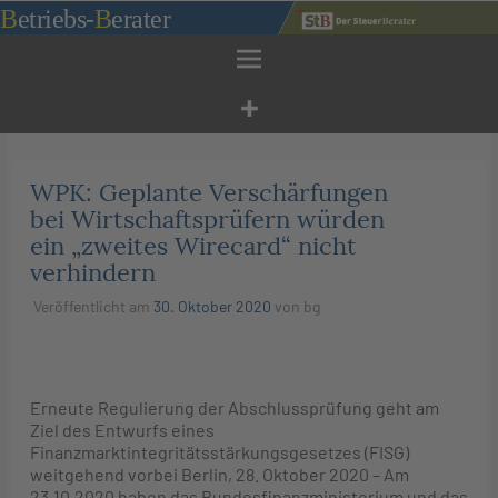
Zum
B
etriebs
-
B
erater
Inhalt
springen
WPK: Geplante Verschärfungen
bei Wirtschaftsprüfern würden
ein „zweites Wirecard“ nicht
verhindern
Veröffentlicht am
30. Oktober 2020
von
bg
Erneute Regulierung der Abschlussprüfung geht am
Ziel des Entwurfs eines
Finanzmarktintegritätsstärkungsgesetzes (FISG)
weitgehend vorbei Berlin, 28. Oktober 2020 – Am
23.10.2020 haben das Bundesfinanzministerium und das