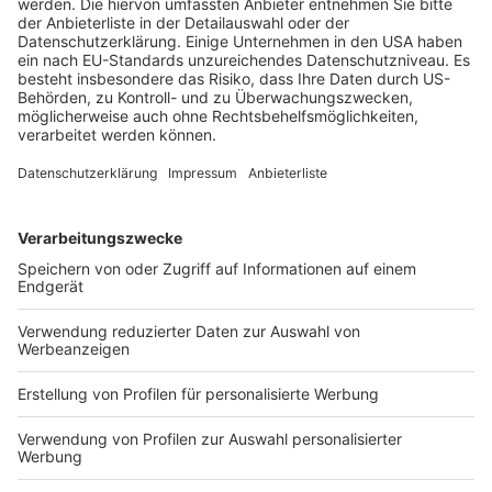
in kritischen Fällen für die Öffentlichkeit zu erhöhen und
um das Vertrauen in das Aufsichtssystem zu stärken,
schlägt die WPK vor:
Wirtschaftsprüfer/Wirtschaftsprüfungsgesellschaften,
die als Abschlussprüfer eines Unternehmens von
öffentlichem Interesse tätig sind, sollten sich bei
berechtigtem Interesse zu der von ihnen
durchgeführten Abschlussprüfung äußern dürfen
(insoweit Aufhebung ihrer beruflichen
Verschwiegenheitspflicht). Der
Abschlussprüferaufsichtsstelle (APAS) und der WPK
sollte jeweils ermöglicht werden, bei öffentlichem
Interesse über die Einleitung eines
berufsaufsichtlichen Verfahrens berichten zu können.
Des Weiteren sollte die Möglichkeit geschaffen werden,
dass APAS und WPK auch über wesentliche
rechtskräftige berufsaufsichtliche Maßnahmen unter
Nennung der Betroffenen gegenüber der Öffentlichkeit
berichten dürfen (Nennung von „Ross und Reiter“,
insoweit Aufhebung der Verschwiegenheitspflicht
beider Aufsichtsstellen).