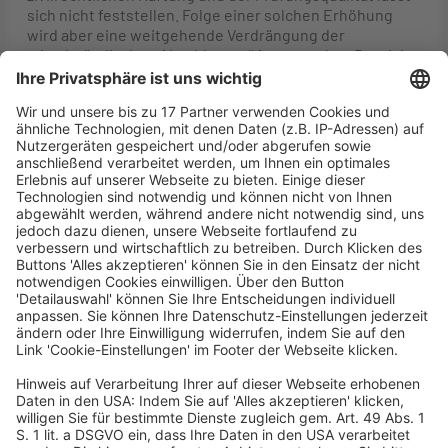
sich nicht feststellen. Folge einer solchen Erhöhung
wird aber eine weitgehende Verdrängung der
mittelständischen Abschlussprüfung aus dem Bereich
der Unternehmen von öffentlichem Interesse sein. Von
den derzeit rund 70
Wirtschaftsprüfungsgesellschaften, die dieses
Segment prüfen, haben rund 50 nur ein bis zwei dieser
Prüfungsmandate. Die Kosten einer entsprechend
teureren Berufshaftpflichtversicherung wären für
diese Prüfer wirtschaftlich nicht mehr darstellbar. Die
Verdrängung des Mittelstandes stünde im direkten
Widerspruch zu dem vielfach vorgetragenen Anliegen
der europäischen und deutschen Politik, den Markt für
Abschlussprüfungen kapitalmarktorientierter
Unternehmen zu öffnen. Eine Erhöhung der
Haftungshöchstgrenze von einer auf zwei Mio. Euro im
Bereich der Abschlussprüfungen von Unternehmen, die
nicht im öffentlichen Interesse sind, wäre als
hundertprozentige Steigerung eine deutlich mehr als
inflationsbereinigte Anpassung. Gleichwohl wird sich
die WPK konstruktiv in die Diskussion der
Regelungsvorschläge einbringen. Um die Transparenz