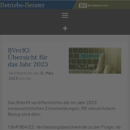
Zum
B
etriebs
-
B
erater
Inhalt
springen
BVerfG:
Übersicht für
das Jahr 2023
© IMAGO / Panthermedia
Veröffentlicht am
15. März
2023
von
kw
Das BVerfG veröffentlichte die im Jahr 2023
voraussichtlichen Entscheidungen. Mit steuerlichem
Bezug sind dies:
1 BvR 804/22: Verfassungsbeschwerde zu der Frage, ob