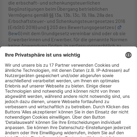
die erbschaft- und schenkungsteuerlichen
Begünstigungen beim Übergang betrieblichen
Vermögens gemäß §§ 13a, 13b, 13c, 19, 19a, 28a des
Erbschaftsteuer- und Schenkungsteuergesetzes 2016
(ErbStG 2016) und § 203 des Bewertungsgesetzes (
BewG
) mit dem Grundgesetz vereinbar sind oder ob sie
Erwerberinnen und Erwerber, für die genannte Normen
keine Anwendung finden, in verfassungsrechtlich zu
beanstandender Weise benachteiligen.
2 BvL 8/13: Aussetzungs- und Vorlagebeschluss des
BFH zu der Frage, ob § 6 Abs. 5 S. 3
Einkommensteuergesetz (
EStG
) in der Fassung des
Art. 1 Nr. 3 Buchst. b des
Unternehmenssteuerfortentwicklungsgesetzes vom
20.12.2001 (BGBI. I, 3858) insoweit gegen den
allgemeinen Gleichheitssatz aus
Art. 3 Abs. 1 GG
verstößt, als danach eine Übertragung von
Wirtschaftsgütern zwischen beteiligungsidentischen
Personengesellschaften nicht zum Buchwert möglich
sei.