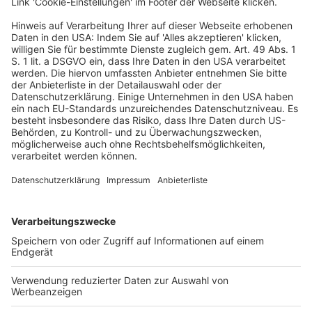
2 BvL 11/14, 2 BvL 12/14: Aussetzungs- und
Vorlagebeschlüsse des Niedersächsischen FG zu der
Frage, ob die Regelung § 62 Abs. 2
Einkommensteuergesetz (
EStG
)
(Kindergeldberechtigung bei nicht
freizügigkeitsberechtigten Ausländerinnen und
Ausländern abhängig vom Aufenthaltsstatus) wegen
Verstoßes gegen Art. 3 Abs. 1 und 3
GG
verfassungswidrig ist.
2 BvL 19/14: Aussetzungs- und Vorlagebeschluss des
BFH zu der Frage, ob § 8 Abs. 1 des
Körperschaftsteuergesetzes (KStG) 2002 in Verbindung
mit § 10d Abs. 2 S. 1 des Einkommensteuergesetzes (
EStG
) 2002 in der Fassung des Gesetzes zur Umsetzung
der Protokollerklärung der Bundesregierung zur
Vermittlungsempfehlung zum
Steuervergünstigungsabbaugesetz vom 22.12.2003
(BGBl. I, 2840) und ob § 10a S. 2 des
Gewerbesteuergesetzes (
GewStG
) 2002 in der
Fassung des Gesetzes zur Änderung des
Gewerbesteuergesetzes und anderer Gesetze vom