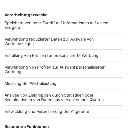
Rechtsanwalt aufgrund der Verschwiegenheitspflicht,
der er unterliegt, von der in Art. 8ab Abs. 1 dieser
Richtlinie vorgesehenen Melde-pflicht befreit ist.
(Tenor)
Volltext BB-Online BBL2022-2965-1
Befreiung
Berufsgeheimnis
Charta der Grundrechte der EU
grenzüberschreitende Gestaltungen
Informationsaustausch
Meldepflicht
verpflichtend
Steuerrecht