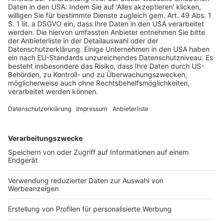
von Bauwerken. Ob diese Tätigkeit auch unter den Begriff
der Estricharbeiten iSv. § 1 Abs. 2 Abschn. V Nr. 11 VTV
fällt, bleibt unentschieden (Rn. 24 ff.).
3. Bodenbeschichtungsarbeiten, die darin bestehen, eine
flüssige oder zähflüssige Masse aufzutragen, sind nicht
nach § 1 Abs. 2 Abschn. VII Nr. 13 VTV vom betrieblichem
Geltungsbereich ausgenommen. Es handelt sich nicht um
die in § 1 Nr. 2.1 TV Steinmetz aufgeführten Tätigkeiten
von Steinmetzen. Zu diesen zählen ua. die Herstellung,
Bearbeitung oder Verlegung von Bodenbelägen aus Natur-
oder ggf. Kunststeinen, nicht aber sie durch Ausbringen
einer Beschichtungsmasse herzustellen (Rn. 32 ff.).
4. Die Urlaubs- und Lohnausgleichskasse der
Bauwirtschaft ist auch dann Inhaberin der
Beitragsansprüche und im Beitragsprozess
aktivlegitimiert, soweit sie als Einzugsstelle Beiträge
einzieht, die anderen Sozialkassen zustehen (Rn. 48).