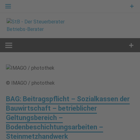
Zum
Inhalt
springen
B
etriebs
-
B
erater
© IMAGO / photothek
BAG: Beitragspflicht – Sozialkassen der
Bauwirtschaft – betrieblicher
Geltungsbereich –
Bodenbeschichtungsarbeiten –
Steinmetzhandwerk