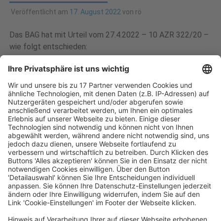
Veröffentlicht am
17. August 2022
von
rö
Das BAG hat mit Urteil vom 27.4.2022 – 10 AZR 322/20 –
wie folgt entschieden:
1. Das in einem VTV angeordnete Außerkrafttreten eines
vorangegangenen VTV führt, soweit nicht besondere
Anhaltspunkte auf etwas anderes hinweisen, zu einer
Ablösung, nicht aber zu einer rückwirkenden Aufhebung
des vorangegangenen VTV (Rn. 19).
2. Die Beschichtung von Böden mit einer flüssigen Masse,
die aus Kunstharz und Beimischungen von Quarzsand oder
Quarzkiesel besteht, unterfällt jedenfalls als bauliche
Tätigkeit iSv. § 1 Abs. 2 Abschn. II VTV deren
betrieblichen Geltungsbereich. Die Herstellung einer
solchen Beschichtung nach den Wünschen des Bauherrn
zählt zur Erstellung, Instandsetzung und Instandhaltung