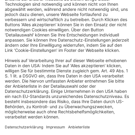
WEITERLESEN
Bilanzrecht und Betriebswirtschaft
BFH: Zusammenfassung von Betrieben
gewerblicher Art (BgA) gemäß § 4 Abs. 6 S. 1
KStG
Veröffentlicht am
22. November 2024
von
kw
BFH, Urteil vom 29.8.2024 – V R 43/21 Auch bei einer
Zusammenfassung von mehr als zwei BgA müssen
die Voraussetzungen des § 4 Abs. 6 Satz 1 Nr. 1 bis
[…]
WEITERLESEN