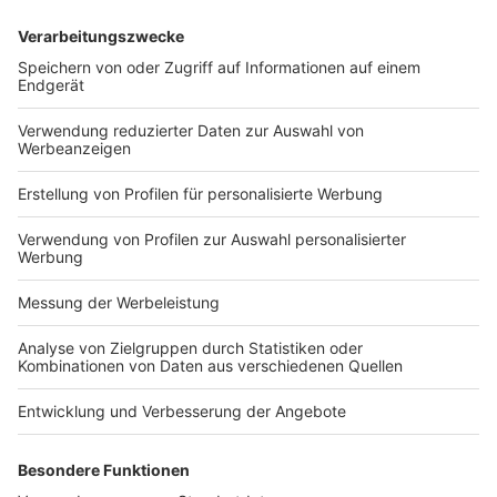
Steuerrecht
EFRAG: Zusammenfassung CRFS-
Konsultation
Veröffentlicht am
20. September 2023
von
kw
-tb- Die European Financial Reporting Advisory Group
(EFRAG) hat eine Zusammenfassung über die
Befunde des Konsultationsprozesses zu dem IASB-
Projekt zu Angaben über klimabezogene Risiken in
der Finanzberichterstattung (CRFS) veröffentlicht. Die
[…]
WEITERLESEN
Bilanzrecht und Betriebswirtschaft