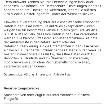
Entgeltschutz – vergleichbare
Arbeitnehmer mit betriebsüblicher
Entwicklung
Veröffentlicht am
5. Juni 2023
von
kw
BAG, Urteil vom 23.11.2022 – 7 AZR 122/22 1. Mit der
Berufung muss der im ersten Rechtszug erhobene
Anspruch wenigstens teilweise weiterverfolgt
werden. Eine Klageerweiterung oder -änderung kann
nicht alleiniges […]
WEITERLESEN
Arbeitsrecht
VERLAG
KONTAKT