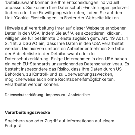
Berufung in dem Verfahren des
peruanischen Bergführers Lliuya gegen
RWE
Veröffentlicht am
28. Mai 2025
von
rö
Ein bedeutender Prozess im Rahmen der aktuellen
Klimawandel-Debatte ist am 28.5.2025 am
Oberlandesgericht Hamm zu Ende gegangen. Nach
intensiver Beweisaufnahme, die unter anderem eine
mehrtägige Ortsbesichtigung in Peru im Mai […]
WEITERLESEN
Wirtschaftsrecht
VERLAG
KONTAKT