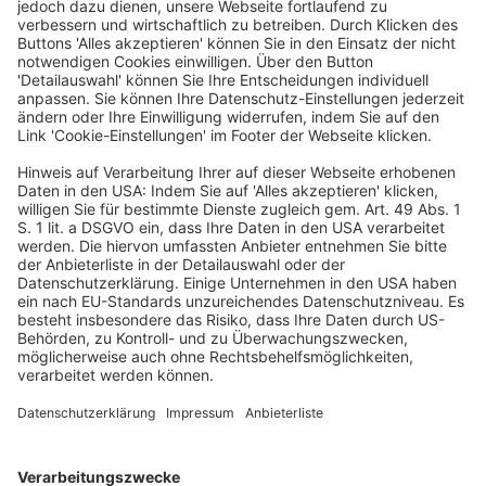
die Steuervorbescheide (tax rulings) Irlands
gegenüber Apple ist aufzuheben
Veröffentlicht am
16. November 2023
von
kw
Durch ein „tax ruling“ können Unternehmen bei der
Steuerverwaltung einen Vorbescheid über die bei
ihnen anzuwendende steuerliche Behandlung
erhalten. 1991 und 2007 erließ Irland zwei „tax rulings“
in Bezug auf […]
WEITERLESEN
Steuerrecht
/
Betriebswirtschaft (StB)
BR: Steuerabkommen mit Irland
Veröffentlicht am
24. Mai 2021
von
kw