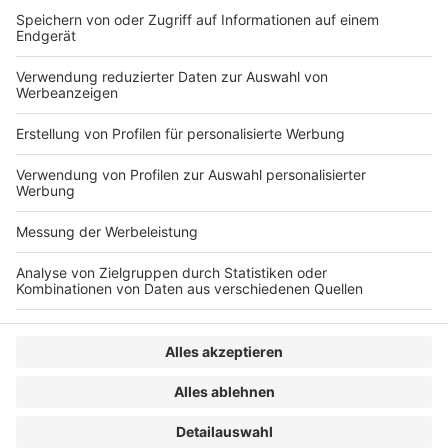
Die Bundesregierung hat den Entwurf eines Gesetzes
(19/29558) zu dem Protokoll vom 19.1.2021 zur
Änderung des Abkommens vom 30.3.2011 zwischen
der Bundesrepublik Deutschland und Irland zur
Vermeidung der Doppelbesteuerung und […]
WEITERLESEN
Steuerrecht
VERLAG
KONTAKT
IMPRESSUM
MEDIADATEN
DATENSCHUTZ
AGB