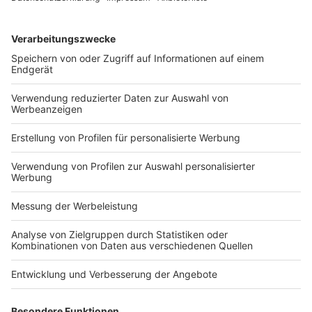
BGH: Pandemiebedingte Schließung
eines Fitnessstudios –
Rückzahlungsanspruch des
Nutzungsberechtigten – keine
Vertragsanpassung neben der
Gutscheinlösung
Veröffentlicht am
23. Mai 2022
von
kw
Der BGH hat mit Urteil vom 4.5.2022 – XII ZR 64/21 –
entschieden: a) Während der Zeit der Schließung eines
Fitnessstudios aufgrund der hoheitlichen Maßnahmen
zur Bekämpfung der COVID-19-Pandemie war […]