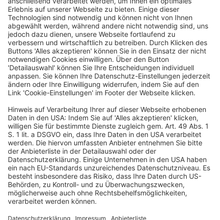
ausgestellten Gutscheins über eine
elektronische Dienstleistung in einer
Leistungskette
Veröffentlicht am
14. Februar 2023
von
kw
BFH, Beschluss vom 29.11.2022 – XI R 11/21
Guthabenkarten über näher bezeichnete und im Inland
zu erbringende Leistungen konnten wie eine Ware
gehandelt werden und führten jedenfalls vor
Inkrafttreten der […]
WEITERLESEN
Steuerrecht