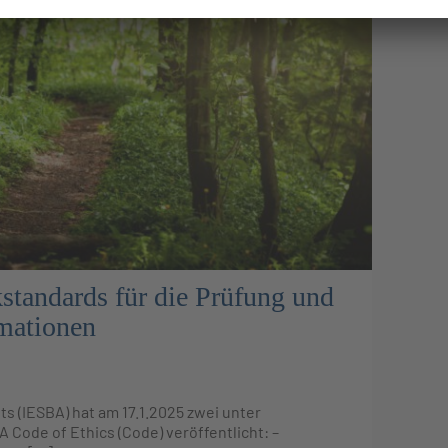
tandards für die Prüfung und
rmationen
s (IESBA) hat am 17.1.2025 zwei unter
A Code of Ethics (Code) veröffentlicht: –