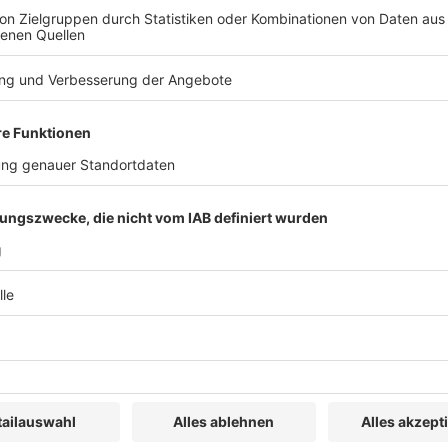
tsinformationen: IDW Standard
 eines IDW-Standards „Grundsätze für die
7 (02.2026)“ verabschiedet. In dem unter