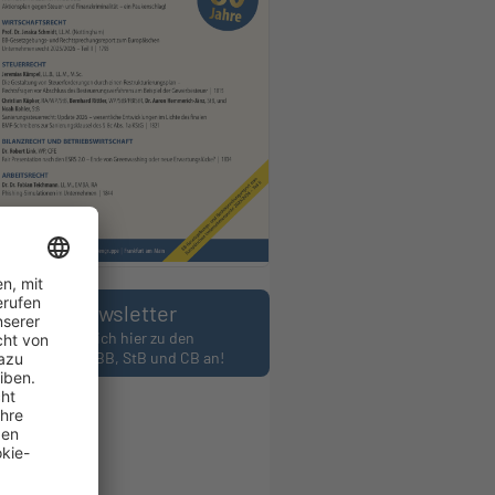
Newsletter
Melden Sie sich hier zu den
wslettern des BB, StB und CB an!