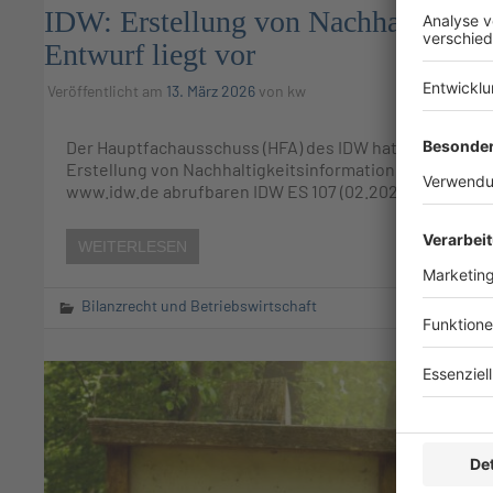
IDW: Erstellung von Nachhaltigkei
Entwurf liegt vor
Veröffentlicht am
13. März 2026
von
kw
Der Hauptfachausschuss (HFA) des IDW hat den Entwurf
Erstellung von Nachhaltigkeitsinformationen (IDW ES 10
www.idw.de abrufbaren IDW ES 107 (02.2026) […]
WEITERLESEN
Bilanzrecht und Betriebswirtschaft