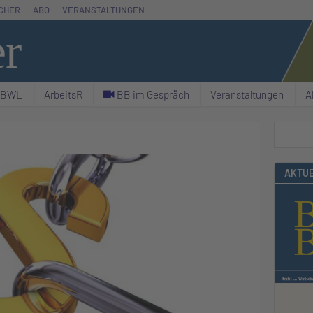
CHER
ABO
VERANSTALTUNGEN
er
& BWL
ArbeitsR
C BB im Gespräch
Veranstaltungen
A
Suchen
AKTUE