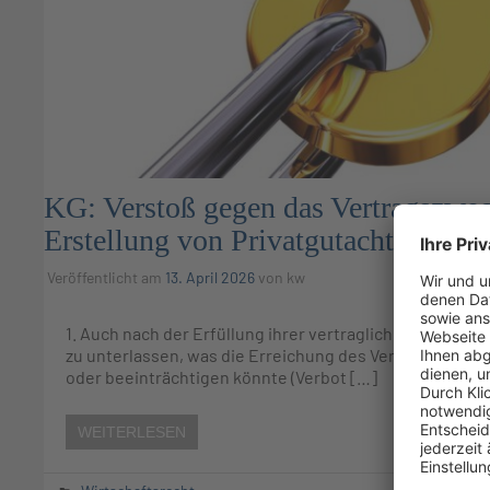
KG: Verstoß gegen das Vertragszwe
Erstellung von Privatgutachten zum
Veröffentlicht am
13. April 2026
von
kw
1. Auch nach der Erfüllung ihrer vertraglichen Hauptpfli
zu unterlassen, was die Erreichung des Vertragszwecks
oder beeinträchtigen könnte (Verbot […]
WEITERLESEN