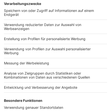
DStV: Die Einführung der obligatorischen
eRechnung rückt näher
Veröffentlicht am
22. Mai 2023
von
kw
Das BMF hat einen Diskussionsentwurf zur Einführung
zur obligatorischen e-Rechnung für inländische B2B-
Umsätze veröffentlicht. Der DStV hat Stellung
genommen. Aus seiner Sicht ist es wichtig, gleich zu
Beginn auch das […]
WEITERLESEN
Steuerrecht
VERLAG
KONTAKT