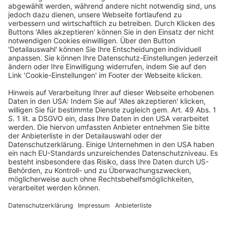
Bilanzrecht und Betriebswirtschaft
ISSB: Partnerschaft zur Einführung der
ISSB-Standards
Veröffentlicht am
14. Juni 2023
von
kw
-tb- Der International Sustainability Standards Board
(ISSB) hat zusammen mit dem World Economic Forum
(WEF) eine Gruppe zur Unterstützung der Einführung
seiner Nachhaltigkeitsstandards gegründet. Diese soll
aus führenden Vertretern von […]
WEITERLESEN
Bilanzrecht und Betriebswirtschaft