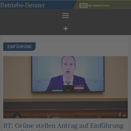
Zum
B
etriebs
-
B
erater
Inhalt
springen
EINFÜHRUNG
BT: Grüne stellen Antrag auf Einführung