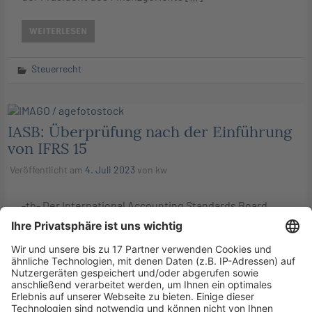
WEITERLESEN
Steuerrecht
IASB: Überprüfung nach der Einführung
von IFRS 15
Veröffentlicht am
4. Juli 2023
von
kw
-tb- Der International Accounting Standards Board
(IASB) bittet im Rahmen der Überprüfung nach der
Einführung um Rückmeldungen darüber, ob IFRS 15
sein Ziel erreicht. Darüber hinaus sind Informationen
zu seiner […]
WEITERLESEN