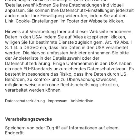
Buchprüfungsgesellschaften mit
Wirtschaftsprüfungsgesellschaften im
Fondsmarktstärkungsgesetz
Veröffentlicht am
29. Oktober 2024
von
kw
Die Wirtschaftsprüferkammer (WPK) hat mit ihrer
Stellungnahme zum Referentenentwurf (RefE) eines
Fondsmarktstärkungsgesetzes („Neu auf WPK.de“ vom
3.9.2024) einen Erfolg erzielt. Die von der WPK
angeregte Gleichstellung der
Buchprüfungsgesellschaften mit
Wirtschaftsprüfungsgesellschaften […]
WEITERLESEN
Bilanzrecht und Betriebswirtschaft
VERLAG