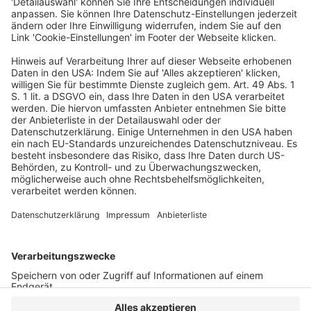
Tatseite der Beihilfe bei berufstypischen
Tätigkeiten und Beweiswürdigung
Veröffentlicht am
17. Dezember 2024
von
kw
BGH, Urteil vom 7.11.2024 – III ZR 79/23 a) Zur
Feststellung der subjektiven Tatseite der Beihilfe bei
berufstypischen Tätigkeiten (hier: Steuerberatung und
Buchhaltung). b) Rechtsfehlerhaft ist eine
Beweiswürdigung, die sich […]
WEITERLESEN
Wirtschaftsrecht
VERLAG
KONTAKT
IMPRESSUM