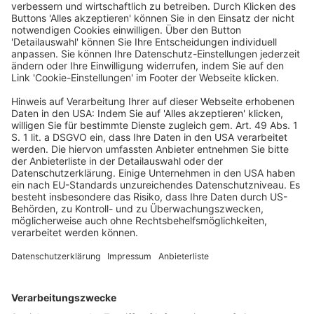
SteuerR
BilanzR & BWL
ArbeitsR
C BB im Gespräch
Veranstaltungen
Abo
I BB IN-HOUSE
Berufe
BFB: Gesprächsforum „Junge Freie
Berufe“ am 18.9.2026
Veröffentlicht am
2. Juni 2026
von
kw
Das Gesprächsforum „Junge Freie Berufe“ des Bundesverbandes
der Freien Berufe (BFB) macht auf sein nächstes Treffen am
18.9.2026 in Berlin aufmerksam. Ab 16 Uhr sind interessierte junge
Freiberufler eingeladen, vor […]