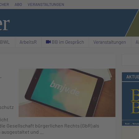
CHER
ABO
VERANSTALTUNGEN
er
& BWL
ArbeitsR
C BB im Gespräch
Veranstaltungen
A
Suchen
–
AKTUE
schutz
icht
ie Gesellschaft bürgerlichen Rechts (GbR) als
 ausgestaltet und …