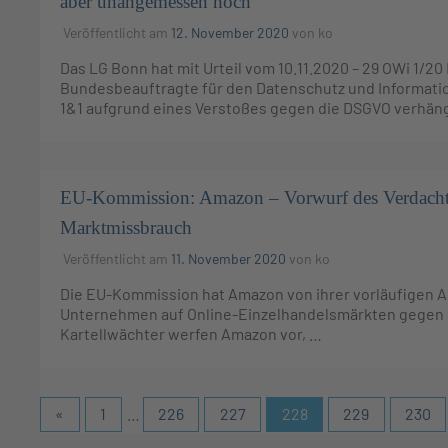
aber unangemessen hoch
Veröffentlicht am
12. November 2020
von
ko
Das LG Bonn hat mit Urteil vom 10.11.2020 – 29 OWi 1/2
Bundesbeauftragte für den Datenschutz und Informations
1&1 aufgrund eines Verstoßes gegen die DSGVO verhäng
EU-Kommission: Amazon – Vorwurf des Verdacht
Marktmissbrauch
Veröffentlicht am
11. November 2020
von
ko
Die EU-Kommission hat Amazon von ihrer vorläufigen A
Unternehmen auf Online-Einzelhandelsmärkten gegen di
Kartellwächter werfen Amazon vor, …
«
1
…
226
227
228
229
230