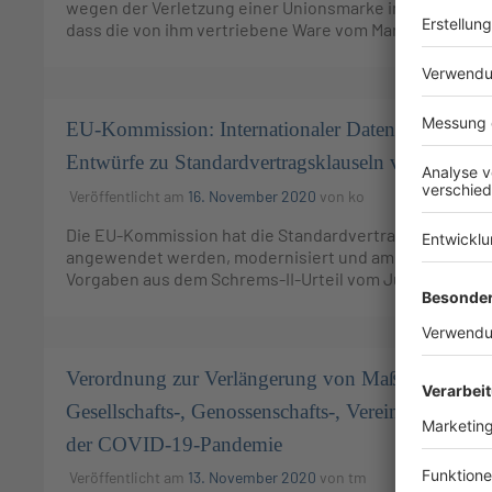
wegen der Verletzung einer Unionsmarke in Anspruch 
dass die von ihm vertriebene Ware vom Markeninhaber
EU-Kommission: Internationaler Datentransfer – z
Entwürfe zu Standardvertragsklauseln vorgelegt
Veröffentlicht am
16. November 2020
von
ko
Die EU-Kommission hat die Standardvertragsklauseln, d
angewendet werden, modernisiert und am 13.11.2020 ihre
Vorgaben aus dem Schrems-II-Urteil vom Juli 2020 ber
Verordnung zur Verlängerung von Maßnahmen i
Gesellschafts-, Genossenschafts-, Vereins- und S
der COVID-19-Pandemie
Veröffentlicht am
13. November 2020
von
tm