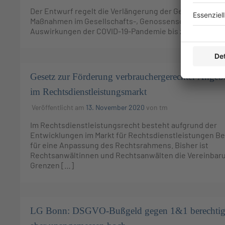
Der Entwurf regelt die Verlängerung der Geltung der 
Maßnahmen im Gesellschafts-, Genossenschafts-, Vere
Auswirkungen der COVID-19-Pandemie bis zum […]
Gesetz zur Förderung verbrauchergerechter Angeb
im Rechtsdienstleistungsmarkt
Veröffentlicht am
13. November 2020
von
tm
Im Rechtsdienstleistungsrecht besteht aufgrund der
Entwicklungen im Markt für Rechtsdienstleistungen Be
für eine Anpassung des Rechtsrahmens. Bisher ist
Rechtsanwältinnen und Rechtsanwälten die Vereinbaru
Grenzen […]
LG Bonn: DSGVO-Bußgeld gegen 1&1 berechtig