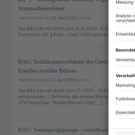
Stammarbeitnehmer
Veröffentlicht am
22. April 2021
von
kw
Das BAG hat mit Urteil vom 16.12.2020 – 5 AZR 131/19 –
Entleihers iSd. § 8 Abs. 1 Satz 1 AÜG kann grundsätzlich 
BAG: Sozialkassenverfahren des Gerüstbaugewerb
Erstellen mobiler Bühnen
Veröffentlicht am
21. April 2021
von
kw
Das BAG hat mit Urteil vom 27.1.2021 – 10 AZR 512/18, 
entschieden: 1. Betriebe, die mobile Bühnen erstellen, 
VTV-Gerüstbau. Mobile Bühnen sind […]
BAG: Versorgungszusage – verfallbare Anwartscha