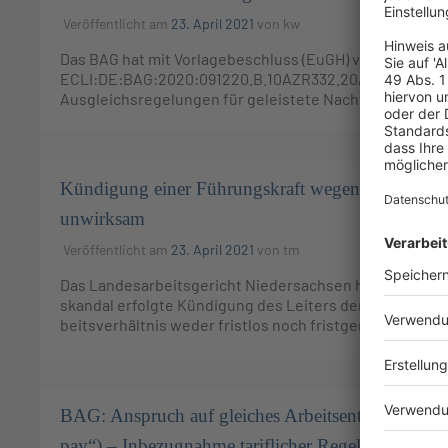
Veröffentlicht am
23. April 2021
von
kw
Das BAG hat mit Vorlagebeschluss (EuGH) vom 9.12.2020 
ECLI:DE:BAG:2020:091220.B.10AZR332.20A.0 – entschied
Ausgleichsregelungen für geleistete Nachtarbeit wege
Kündigung einer Führungskraft wegen Dieselskan
unwirksam
Veröffentlicht am
23. April 2021
von
tm
Das Lan­des­ar­beits­ge­richt Nie­der­sach­sen hat ent­sch
skan­dal er­folg­te Kün­di­gung des Lei­ters der Haupt­ab­tei
beits­ver­hält­nis weder frist­los noch frist­ge­mäß auf­ge­lö
BAG: Anspruch auf gleiches Arbeitsentgelt („equa
pay“) – Inbezugnahme tariflicher Regelungen – Da