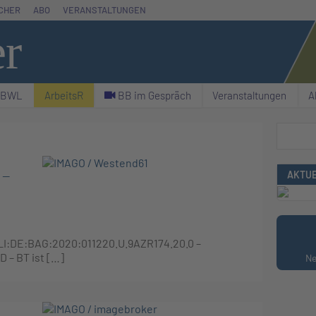
CHER
ABO
VERANSTALTUNGEN
er
& BWL
ArbeitsR
C BB im Gespräch
Veranstaltungen
A
Suchen
 –
AKTUE
ECLI:DE:BAG:2020:011220.U.9AZR174.20.0 –
D – BT ist […]
Ne