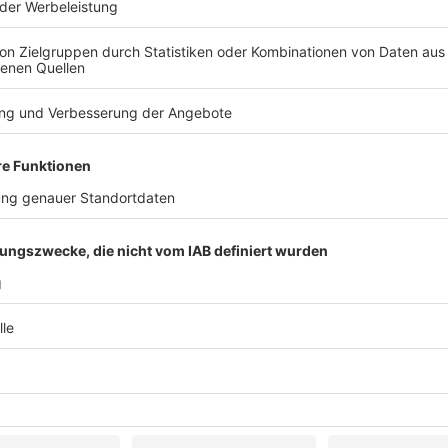
 entschieden: Vergleichbarer Arbeitnehmer des
auch der – […]
es –
ECLI:DE:BAG:2021:270121.U.10AZR512.18.0 –
fallen in den betrieblichen Geltungsbereich des
ft –