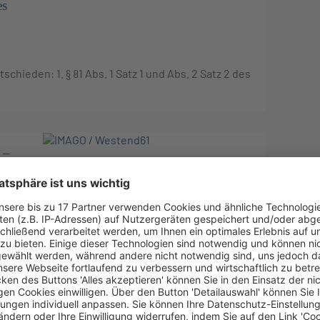
es
schieden: 1. § 81 Abs. 1 Satz 1 und Abs. 2 Satz 2 des
 –
ECLI:DE:BAG:2020:011220.U.9AZR104.20.0 –
zeskonformer Auslegung in Fällen der