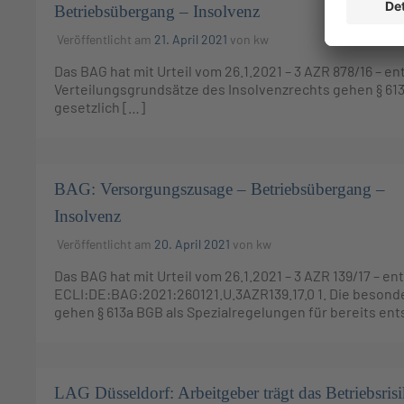
Betriebsübergang – Insolvenz
Veröffentlicht am
21. April 2021
von
kw
Das BAG hat mit Urteil vom 26.1.2021 – 3 AZR 878/16 – e
Verteilungsgrundsätze des Insolvenzrechts gehen § 613
gesetzlich […]
BAG: Versorgungszusage – Betriebsübergang –
Insolvenz
Veröffentlicht am
20. April 2021
von
kw
Das BAG hat mit Urteil vom 26.1.2021 – 3 AZR 139/17 – e
ECLI:DE:BAG:2021:260121.U.3AZR139.17.0 1. Die besond
gehen § 613a BGB als Spezialregelungen für bereits e
LAG Düsseldorf: Arbeitgeber trägt das Betriebsris