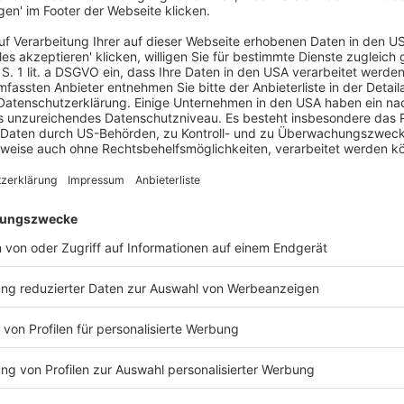
– 10 AZR 332/20 (A),
en: 1. § 6 Abs. 5 ArbZG überantwortet
n ihrer größeren […]
dals
ie­den, dass die im Zu­sam­men­hang mit dem Die­sel­
­lung „Ent­wick­lung Ag­gre­ga­te Die­sel“ (EAD) das Ar­
st hat, […]
l
rlegungslast – vergleichbarer