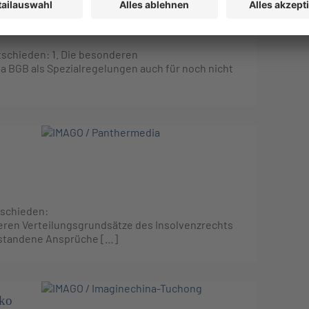
ntschieden: 1. Die besonderen
a BGB als Spezialregelungen auch für noch nicht
ntschieden:
eren Verteilungsgrundsätze des Insolvenzrechts
ntstandene Ansprüche […]
iko