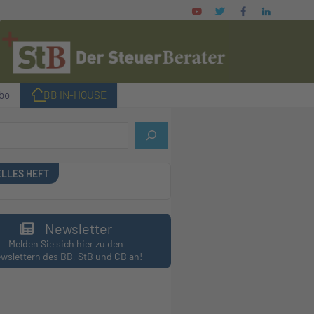
bo
I BB IN-HOUSE
LLES HEFT
Newsletter
Melden Sie sich hier zu den
wslettern des BB, StB und CB an!