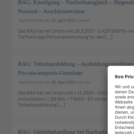
BAG: Kündigung – Nachteilsausgleich – fliegend
Personal – Anschlussrevision
Veröffentlicht am
27. April 2021
von
kw
Das BAG hat mit Urteil vom 25.3.2021 – 2 AZR 508/19 – ent
Tarifvertrags Personalvertretung für das […]
BAG: Teilzeitausbildung – Ausbildungsvergütung
Pro-rata-temporis-Grundsatz
Veröffentlicht am
26. April 2021
von
kw
Das BAG hat mit Urteil vom 1.12.2020 – 9 AZR 104/20, 
entschieden: 1. § 8 Abs. 1 TVAöD – BT verlangt in geset
Teilzeitausbildung […]
BAG: Gleichbehandlung bei Nachtarbeit