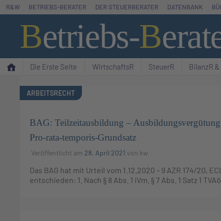
Zum
R&W
BETRIEBS-BERATER
DER STEUERBERATER
DATENBANK
BÜ
Inhalt
B
etriebs
-
B
erat
springen
Die Erste Seite
WirtschaftsR
SteuerR
BilanzR 
ARBEITSRECHT
BAG: Teilzeitausbildung – Ausbildungsvergütung
Pro-rata-temporis-Grundsatz
Veröffentlicht am
28. April 2021
von
kw
Das BAG hat mit Urteil vom 1.12.2020 – 9 AZR 174/20, 
entschieden: 1. Nach § 8 Abs. 1 iVm. § 7 Abs. 1 Satz 1 TVAö