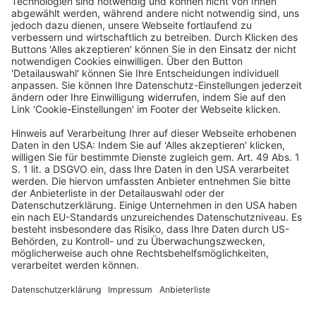
Der BGH hat mit
Beschluss vom 15.12.2020 – XI ZB 24/16 – entschieden:
a) Für den Haftungsausschluss des § 46 Abs. 2 Nr. 2
BörsG aF hat der Anspruchsgegner darzulegen und zu
beweisen, dass sich die dem unrichtig prospektierten
Sachverhalt innewohnenden Risiken nach dem Erwerb
entweder nicht realisiert haben oder dass sich die
Risiken zwar realisiert haben, dies jedoch ohne Einfluss
auf eine nach dem Erwerb eingetretene
Börsenpreisminderung geblieben ist.
b) Zum Nachweis des Haftungsausschlusses des § 46
Abs. 2 Nr. 2 BörsG aF ist der Vollbeweis zu erbringen (
§ 286 ZPO
). Das erleichterte Beweismaß des
§ 287 ZPO
findet keine Anwendung.
c) Zur Widerlegung der Kausalitätsvermutung des § 46
Abs. 2 Nr. 1 BörsG aF hat der Anspruchsgegner den
Nachweis zu führen, dass im jeweiligen Einzelfall der
individuelle Erwerbsentschluss nicht durch den
fehlerhaften Prospekt beeinflusst wurde.