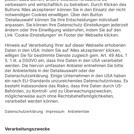
sondern noch in Papierform geführt, ist die Frage des
Dateiformats für die Eignung zur Bearbeitung durch das
Gericht jedenfalls dann keine zwingende
Wirksamkeitsvoraussetzung, wenn das Dokument
druckbar war und gemäß § 52b Abs. 2 Satz 1 der
Finanzgerichtsordnung zur Papierakte genommen
wurde (Anschluss an Beschluss des
Bundesarbeitsgerichts vom 29.06.2023 – 3 AZB 3/23,
BAGE 181, 301).
BFH
Urteil vom 7.5.2026 – VI R 20/24
,
(Amtlicher Leitsatz)
elektronische Übermittlung
formwirksam
Klageerhebung
Papierakte
Word-Datei
Steuerrecht (StB)
/
Steuerrecht