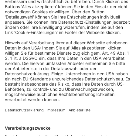
dabei ergebenden Leistungsort vor Inkrafttreten des §
3a Abs. 5 UStG i.d.F. ab 01.01.2015 (Folgeentscheidung
zum EuGH-Urteil Xyrality vom 09.10.2025 – C-101/24,
EU:C:2025:764).
2. § 14c Abs. 1 UStG begründet bei einer
Rechnungserteilung an Endverbraucher keine
Steuerschuld (Änderung der Rechtsprechung).
BFH
,
Urteil vom 26.3.2026 – V R 46/25 (XI R 10/20)
(Amtliche Leitsätze)
Appstore
Besteuerung
Rechtslage
Steuerrecht
/
Steuerrecht (StB)