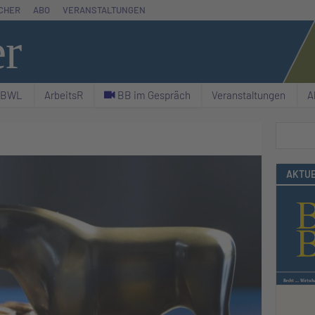
CHER
ABO
VERANSTALTUNGEN
er
& BWL
ArbeitsR
C BB im Gespräch
Veranstaltungen
A
Suchen
AKTUE