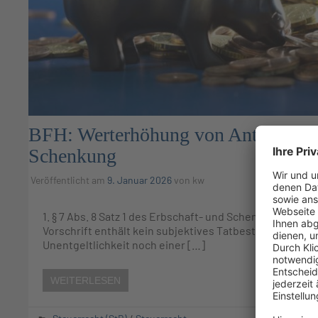
BFH: Werterhöhung von Anteilen an e
Schenkung
Veröffentlicht am
9. Januar 2026
von
kw
1. § 7 Abs. 8 Satz 1 des Erbschaft- und Schenkungsteue
Vorschrift enthält kein subjektives Tatbestandsmerkma
Unentgeltlichkeit noch einer […]
WEITERLESEN