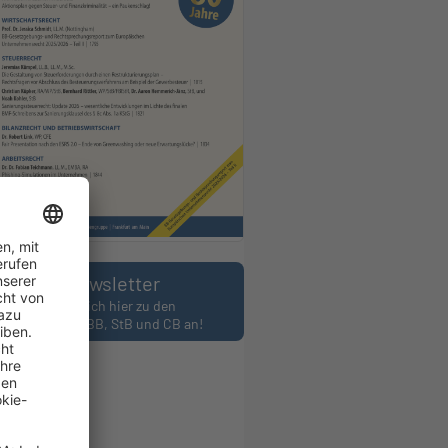
Newsletter
Melden Sie sich hier zu den
wslettern des BB, StB und CB an!