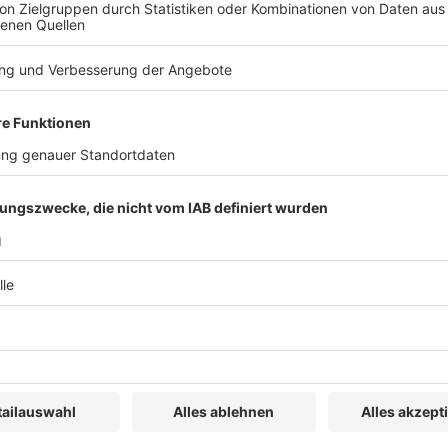
iner Kapitalgesellschaft als
ftsteuer- und Schenkungsteuergesetzes (ErbStG) ist
on Vermögen bewirkt. Auch die […]