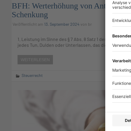
BFH: Werterhöhung von Anteilen an e
Schenkung
Veröffentlicht am
13. September 2024
von
br
1. Leistung im Sinne des § 7 Abs. 8 Satz 1 des Erbscha
jedes Tun, Dulden oder Unterlassen, das die Hingabe v
WEITERLESEN
Steuerrecht