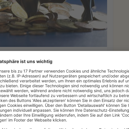
iner Kapitalgesellschaft als
rgesetzes (ErbStG) fingiert eine Schenkung. Die
l, weder in Gestalt eines Bewusstseins der
Ne