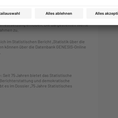
ne Informationen über alle Vermögensübergänge
 Schenkungen innerhalb der Freibeträge liegen.
ass sie in der Statistik nicht enthalten sind. Die
rfestsetzung erhoben. Die dargestellten Werte
nahmen zu.
h im Statistischen Bericht „Statistik über die
hen können über die Datenbank GENESIS-Online
.
Seit 75 Jahren bietet das Statistische
 Berichterstattung und demokratische
t es im Dossier „75 Jahre Statistisches