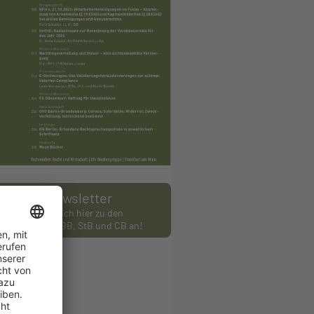
Newsletter
Melden Sie sich hier zu den
wslettern des BB, StB und CB an!