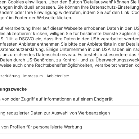
 auf 11,4 Mrd. Euro festgesetzt (+2,6 % gegenüber
 Nach Anwendung der Steuersätze, die je nach
gen Erwerbs unterschiedlich ausfallen, wurde von
 Höhe von 8,1 Mrd. Euro (-9,9 %) festgesetzt.
 erstmals im Vergleich zum Vorjahr gesunken. Die
hr 2022 auf 3,3 Mrd. Euro. Dies entspricht einem
en, bei Schenkungen zum vierten Mal in Folge
 auf 58,3 Mrd. Euro an und erhöhte sich damit im
ögensübertragungen sowie den Hinzu- und
gen und Freibeträgen. Ein Grund für den Anstieg
orjahresvergleich gesunkenen
ichtige Erwerb lag bei den Erbschaften im Jahr
Damit wurde fast der Wert vom Vorjahr erreicht,
ngegen erhöhte sich der steuerpflichtige Erwerb
hresvergleich). Damit erhöhte sich der
en Mal in Folge.