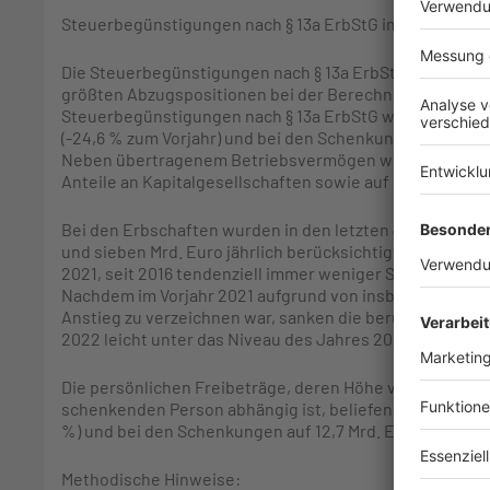
Steuerbegünstigungen nach § 13a ErbStG im Vorjahresv
Die Steuerbegünstigungen nach § 13a ErbStG und die pe
größten Abzugspositionen bei der Berechnung der Erbs
Steuerbegünstigungen nach § 13a ErbStG wurden im Jahr
(-24,6 % zum Vorjahr) und bei den Schenkungen mit 14,2 
Neben übertragenem Betriebsvermögen werden die Ste
Anteile an Kapitalgesellschaften sowie auf land- und f
Bei den Erbschaften wurden in den letzten Jahren Steu
und sieben Mrd. Euro jährlich berücksichtigt. Bei den
2021, seit 2016 tendenziell immer weniger Steuerbegüns
Nachdem im Vorjahr 2021 aufgrund von insbesondere ü
Anstieg zu verzeichnen war, sanken die berücksichtigt
2022 leicht unter das Niveau des Jahres 2020.
Die persönlichen Freibeträge, deren Höhe vom Verwandt
schenkenden Person abhängig ist, beliefen sich im Jahr 
%) und bei den Schenkungen auf 12,7 Mrd. Euro (+1,8 %).
Methodische Hinweise: