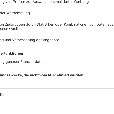
ergleich gesunken
rsönlichen Freibeträge stellen die wertmäßig
chaft- und Schenkungsteuer dar. Die
 2022 bei den Erbschaften mit 3,9 Mrd. Euro
Mrd. Euro (-55,0 % zum Vorjahr) berücksichtigt.
uerbegünstigungen nach § 13a ErbStG auch auf
orstwirtschaftliches Vermögen gewährt.
erbegünstigungen nach § 13a ErbStG zwischen drei
 Schenkungen wurden, mit einer Ausnahme im Jahr
tigungen nach § 13a ErbStG berücksichtigt.
bertragenem Betriebsvermögen ein deutlicher
en Steuerbegünstigungen nach § 13a ErbStG im Jahr
schafts­verhältnis zur verstorbenen oder
2022 bei den Erbschaften auf 16,4 Mrd. Euro (-2,4