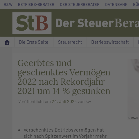
Zum
R&W
BETRIEBS-BERATER
DER STEUERBERATER
DATENBANK
BÜ
Inhalt
springen
Die Erste Seite
Steuerrecht
Betriebswirtschaft
Geerbtes und
geschenktes Vermögen
2022 nach Rekordjahr
2021 um 14 % gesunken
Veröffentlicht am
24. Juli 2023
von
kw
© IMAGO
Verschenktes Betriebsvermögen hat
sich nach Spitzenwert im Vorjahr mehr