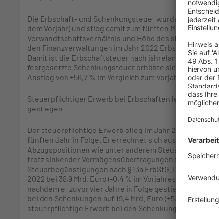
Die Erbschaft- und Schenkungsteuer wurde im Jahr 2022
dem Vorjahr) und stieg damit zum fünften Mal in Folge.
Verwandtschaftsverhältnis und Höhe des steuerpflichti
den Finanzverwaltungen im Jahr 2022 Erbschaftsteuer in
Damit ist die Erbschaftsteuer nach jahrelangem Anstieg
festgesetzte Schenkungsteuer erhöhte sich erneut im Ja
Anstieg von +56,7 % im Vergleich zum Vorjahr.
Steuerpflichtiger Erwerb bei Erbschaften leicht gesunk
gestiegen
Der steuerpflichtige Erwerb stieg im Jahr 2022 um 1,4 %
fünften Jahr in Folge. Er errechnet sich aus den Verm
Abzugspositionen wie unter anderem Steuerbegünstigun
trotz sinkender Vermögensübertragungen sind die im V
Steuerbegünstigungen nach § 13a ErbStG. Der steuerpfl
2022 bei 38,9 Mrd. Euro (-0,4 % im Vorjahresvergleich). 
nachdem er zuvor vier Jahre in Folge gestiegen war. Hi
bei den Schenkungen auf 19,4 Mrd. Euro (+5,2 % im Vorja
steuerpflichtige Erwerb bei den Schenkungen zum viert