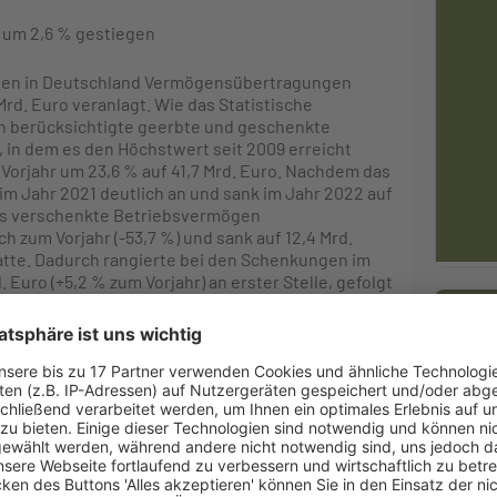
 um 2,6 % gestiegen
gen in Deutschland Vermögensübertragungen
d. Euro veranlagt. Wie das Statistische
ich berücksichtigte geerbte und geschenkte
in dem es den Höchstwert seit 2009 erreicht
Vorjahr um 23,6 % auf 41,7 Mrd. Euro. Nachdem das
m Jahr 2021 deutlich an und sank im Jahr 2022 auf
das verschenkte Betriebsvermögen
h zum Vorjahr (-53,7 %) und sank auf 12,4 Mrd.
hatte. Dadurch rangierte bei den Schenkungen im
uro (+5,2 % zum Vorjahr) an erster Stelle, gefolgt
ro (+6,4 % zum Vorjahr).
22 Vermögen von 59,7 Mrd. Euro übertragen.
Ne
iegen war, sank es 2022 im Vergleich zum Vorjahr
ermögen (29,6 Mrd. Euro; -14,3 % zum Vorjahr) wie
 sowie Grundvermögen mit 23,7 Mrd. Euro (-0,8 %).
ich gesunken, Schenkungsteuer zum vierten Mal in