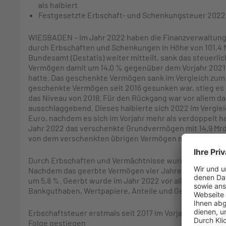
als halbiert
Festgesetzte Erbschaft- und Schenkungsteuer 2022
WIESBADEN – Im Jahr 2022 haben die Finanzverwaltun
durch Erbschaften und Schenkungen in Höhe von 101,4 Mr
Bundesamt (Destatis) weiter mitteilt, sank das steuerl
Vermögen damit um 14,0 % gegenüber dem Vorjahr 2021, 
hatte. Das geschenkte Vermögen sank im Vergleich zum 
geschenkte Vermögen seit 2016 gesunken war, stieg es i
das Niveau von 2018. Für den Rückgang war vor allem 
ausschlaggebend. Dieses halbierte sich 2022 im Vergleic
Euro, nachdem es sich im Vorjahr mehr als verdoppelt 
Jahr 2022 das verschenkte Grundvermögen mit 14,9 Mrd. E
von dem verschenkten übrigen Vermögen mit 13,6 Mrd. Eu
Durch Erbschaften und Vermächtnisse wurde im Jahr 20
Nachdem das geerbte Vermögen vier Jahre in Folge gest
um 5,8 %. Geerbt wurde im Jahr 2022 vor allem übriges V
Bankguthaben, Wertpapiere, Anteile und Genussscheine
Erbschaftsteuer erstmals seit 2017 im Vorjahresvergle
Folge gestiegen