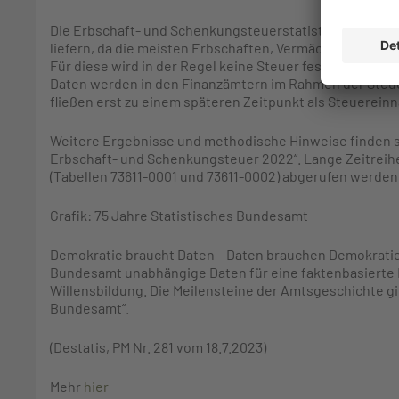
Die Erbschaft- und Schenkungsteuerstatistik kann kei
liefern, da die meisten Erbschaften, Vermächtnisse und
Für diese wird in der Regel keine Steuer festgesetzt, sod
Daten werden in den Finanzämtern im Rahmen der Steue
fließen erst zu einem späteren Zeitpunkt als Steuerein
Weitere Ergebnisse und methodische Hinweise finden sic
Erbschaft- und Schenkungsteuer 2022“. Lange Zeitrei
(Tabellen 73611-0001 und 73611-0002) abgerufen werden
Grafik: 75 Jahre Statistisches Bundesamt
Demokratie braucht Daten – Daten brauchen Demokratie: 
Bundesamt unabhängige Daten für eine faktenbasierte
Willensbildung. Die Meilensteine der Amtsgeschichte gib
Bundesamt“.
(Destatis, PM Nr. 281 vom 18.7.2023)
Mehr
hier