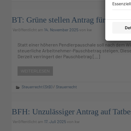
BT: Grüne stellen Antrag für höhere
Veröffentlicht am
14. November 2025
von
kw
Statt einer höheren Pendlerpauschale soll nach dem Wil
steuerliche Arbeitnehmer-Pauschbetrag steigen. Diese 
Derzeit verringert der Pauschbetrag […]
WEITERLESEN
Steuerrecht (StB)
/
Steuerrecht
BFH: Unzulässiger Antrag auf Tatbe
Veröffentlicht am
17. Juli 2025
von
kw