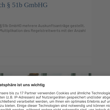
nach § 51b GmbHG
 § 51b GmbHG mehrere Auskunftsanträge gestellt,
Multiplikation des Regelstreitwerts mit der Anzahl