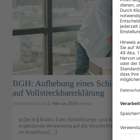
BGH: Aufhebung eines Schiedsspru
auf Vollstreckbarerklärung
Veröffentlicht am
2. Februar 2026
von
kw
a) Die in § 16 Abs. 5 der Schlichtungs- und Schiedsord
ergänzende Verweisung auf die Vorschriften der Zivilpr
im Anschluss […]