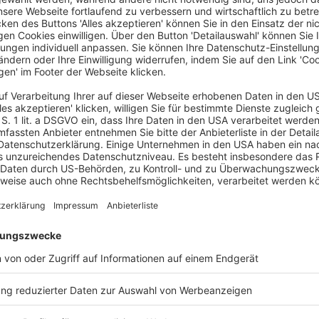
chs und Ablehnung des Antrags
nung für Baustreitigkeiten 2004 vorgesehene
ozessordnung ist nicht dahin auszulegen, dass sie