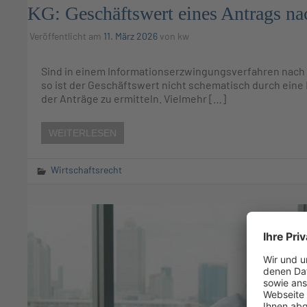
KG: Geschäftswert eines Antrags 
Veröffentlicht am
11. März 2026
von
kw
Sind in einem Informationserzwingungsverfahren nach
so ist der Geschäftswert nicht schematisch durch eine 
der Anträge zu ermitteln. Vielmehr […]
WEITERLESEN
Wirtschaftsrecht