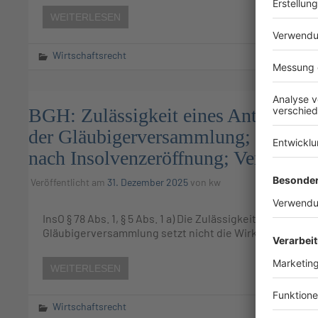
WEITERLESEN
Wirtschaftsrecht
BGH: Zulässigkeit eines Antrags au
der Gläubigerversammlung; Bestellu
nach Insolvenzeröffnung; Vergütung
Veröffentlicht am
31. Dezember 2025
von
kw
InsO § 78 Abs. 1, § 5 Abs. 1 a) Die Zulässigkeit eines A
Gläubigerversammlung setzt nicht die Wirksamkeit des
WEITERLESEN
Wirtschaftsrecht