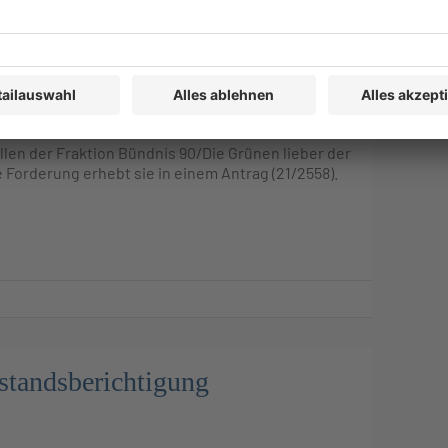
n Pauschbetrag
len der Fraktion Bündnis 90/Die Grünen lieber der
Forderung erhebt sie in einem Antrag (21/2558).
standsberichtigung