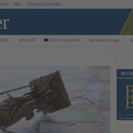
CHER
ABO
VERANSTALTUNGEN
er
& BWL
ArbeitsR
C BB im Gespräch
Veranstaltungen
A
Suchen
AKTUE