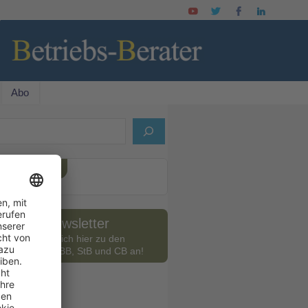
Abo
ELLES HEFT
Newsletter
Melden Sie sich hier zu den
slettern des BB, StB und CB an!