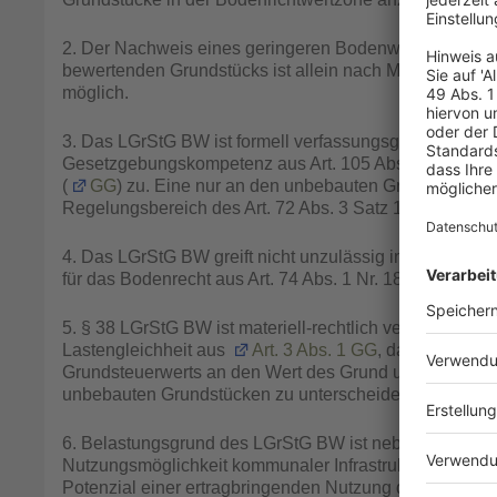
2. Der Nachweis eines geringeren Bodenwerts aufgrund
bewertenden Grundstücks ist allein nach Maßgabe de
möglich.
3. Das LGrStG BW ist formell verfassungsgemäß. Dem
Gesetzgebungskompetenz aus Art. 105 Abs. 2 Satz 1 i.V
(
GG
) zu. Eine nur an den unbebauten Grund und B
Regelungsbereich des Art. 72 Abs. 3 Satz 1 Nr. 7
GG
4. Das LGrStG BW greift nicht unzulässig in die kon
für das Bodenrecht aus Art. 74 Abs. 1 Nr. 18 i.V.m.
Ar
5. § 38 LGrStG BW ist materiell-rechtlich verfassungs
Lastengleichheit aus
Art. 3 Abs. 1 GG
, dass der Lan
Grundsteuerwerts an den Wert des Grund und Bodens 
unbebauten Grundstücken zu unterscheiden.
6. Belastungsgrund des LGrStG BW ist neben der mit 
Nutzungsmöglichkeit kommunaler Infrastrukturleistunge
Potenzial einer ertragbringenden Nutzung des Grundbe