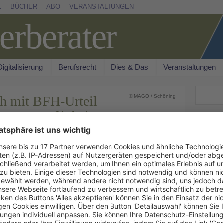
K
BÜCHER
ABO
VERANSTALTUNGEN
Digitalisierung
Berufsrecht
Dies & Das
Veranstaltungen
Suchen
ch mit BFH-Urteil
©IMAGO / Schöning
assungsmäßigkeit
AKTU
aden-Württemberg
New
 Landesgrundsteuer des Landes Baden-
, BWGBl. 2020, 974 ‑‑LGrStG BW‑‑) ist der
 ohne individuelle Anpassung auf alle