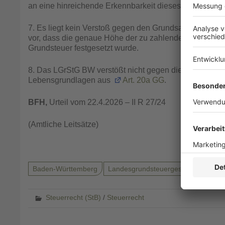
an eine hinreichende Erkennbarkeit dieses Belastungs
7. Es liegt kein Verstoß gegen den Grundsatz der Vorhe
vor, dass die genaue Höhe der zu zahlenden Grundsteue
Grundsteuer festgesetzt wurde.
8. Das LGrStG BW verstößt nicht gegen die verfassungsr
Lebensgrundlagen aus
Art. 20a GG
.
BFH,
Urteil vom 22.4.2026 – II R 27/24
(Amtliche Leitsätze)
Baden-Württemberg
Landesgrundsteuergesetz
Verfas
Steuerrecht (StB)
/
Steuerrecht