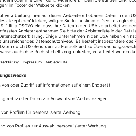
 objektspezifischer Besonderheiten des zu
r Voraussetzungen des § 38 Abs. 4 LGrStG BW
 Land Baden-Württemberg stand die
.m. Art. 72 Abs. 3 Satz 1 Nr. 7 des Grundgesetzes
oden anknüpfende Bodenwertsteuer ist vom
gedeckt.
kurrierende Gesetzgebungskompetenz des Bundes
t. 72 Abs. 1 GG
ein.
gemäß. Es verstößt nicht gegen den Grundsatz der
desgesetzgeber bei der Ermittlung des
anknüpft, ohne zwischen bebauten und
dem Grundbesitz verbundenen
n das in den Bodenrichtwerten verkörperte
sitzes. Die verfassungsrechtlichen Anforderungen