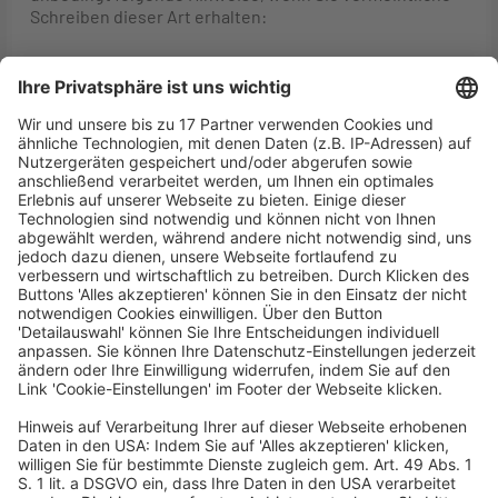
Schreiben dieser Art erhalten:
Keine der genannten Behörden/Institutionen erhebt
Gebühren bei den Bürgerinnen und Bürgern, oder
setzt Steuern fest. Es gehört nicht zu deren
Aufgaben. Einzig die Finanzämter setzen Steuern
fest. Dies erfolgt i. d. R. immer auf dem Postweg.
Keine der genannten Behörden/Institutionen
versendet von sich aus SMS oder WhatsApp-
Nachrichten, beziehungsweise E-Mails an
Bürgerinnen und Bürger.
Wenn Sie Zweifel haben, schreiben Sie uns gerne
eine Nachricht. Sie können sich auch an die örtliche
Polizeidienststelle wenden. Dies sollten Sie
insbesondere dann tun, wenn Sie bereits
irgendwelche Zahlungen geleistet haben.
Weitere Informationen stellt auch das Bundesamt für
Sicherheit in der Informationstechnik zu den
Themen
„Smishing“ – SMS-Phishing im Herbst 2021
mit neuen Betrugsmaschen
und
Phishing-E-Mails
erkennen
bereit. Aktuelle Warnungen und
Meldungen zu Bank-, Finanzdienstleistungs- und