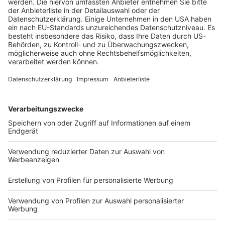
Versicherungsgeschäften für Verbraucherinnen und
Verbraucher finden Sie auf
dieser Internetseite der
Bafin
.
Vorsicht beim Handel mit Kryptowährungen:
Uns
erreichen vermehrt Fälle, in denen Bürgerinnen und
Bürger bei vermeintlichen Kryptobörsen im Internet
Beträge investiert haben. Im Anschluss wird ein
größerer Gewinn in Aussicht gestellt für dessen
Auszahlung eine Gebühr (z. B. an die AMLA) entrichtet
werden muss. Hier beginnt der Betrug bereits bei der
vermeintlichen Kryptobörse. Wenn Sie in
Kryptowährungen investieren wollen, empfehlen wir
dringend den Anbieter genau auf seine Seriosität zu
überprüfen. Wenden Sie sich gegebenenfalls an Ihre
Hausbank oder die Bafin mit der Bitte um eine
Einschätzung.
Mehr hier
BMF
E-Mails
gefälscht
pishing
Warnmeldungen