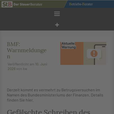
Zum
Inhalt
springen
BMF:
Warnmeldunge
n
Veröffentlicht am
10. Juni
2026
von
kw
Derzeit kommt es vermehrt zu Betrugsversuchen im
Namen des Bundesministeriums der Finanzen. Details
finden Sie hier.
Gefälschte Schreiben des