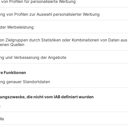
h auf Zugewinnausgleich, den nachehelichen
[…]
zicht auf mündliche
rt ein Prozessbevollmächtigter namens seines
ird, wird dieser Verzicht nicht durch eine