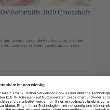
-Soforthilfe 2020 Coronahilfe
ingeräumte begünstigende Rechtspositionen, über
r Erledigung des Verwaltungsakts auf sonstige