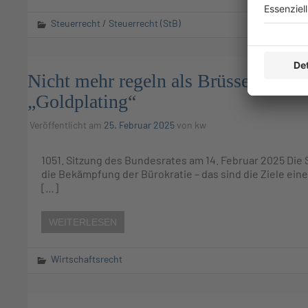
Steuerrecht
/
Steuerrecht (StB)
Nicht mehr regeln als Brüssel forder
„Goldplating“
Veröffentlicht am
25. Februar 2025
von
kw
1051. Sitzung des Bundesrates am 14. Februar 2025 Di
die Bekämpfung der Bürokratie – das sind die Ziele eine
[…]
WEITERLESEN
Wirtschaftsrecht