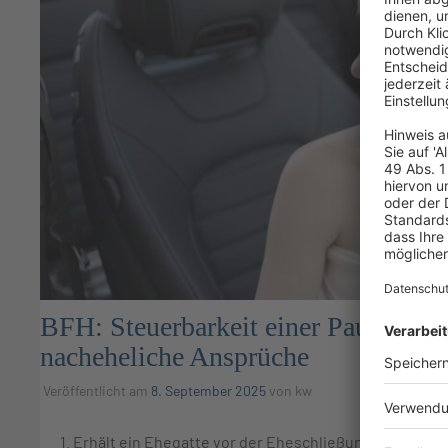
BFH: Steuerbarkeit einer Pauschalab
nacheheliche Ansprüche
Veröffentlicht am
8. September 2025
von
kw
1. Erhält ein Ehegatte vor der Eheschließung vom ande