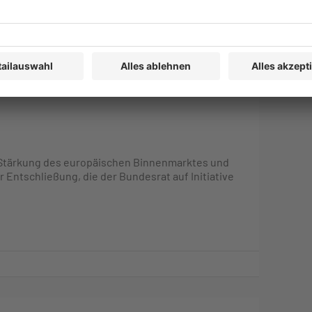
t – Bundesrat fordert Verzicht auf
e Stärkung des europäischen Binnenmarktes und
r Entschließung, die der Bundesrat auf Initiative