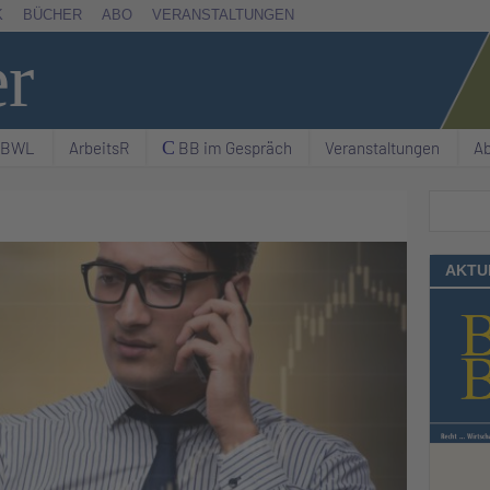
K
BÜCHER
ABO
VERANSTALTUNGEN
er
& BWL
ArbeitsR
C BB im Gespräch
Veranstaltungen
A
Suchen
AKTU