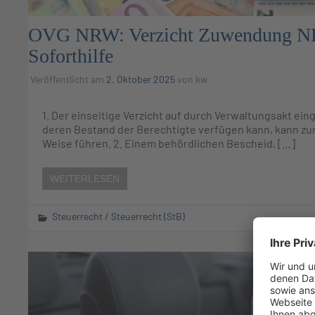
OVG NRW: Verzicht Zuwendung NRW
Soforthilfe
Veröffentlicht am
2. Oktober 2025
von
kw
1. Der einseitige Verzicht auf durch Verwaltungsakt e
deren Bestand der Berechtigte verfügen kann, kann zu
Weise führen. 2. Einem behördlichen Bescheid, […]
WEITERLESEN
Steuerrecht
/
Steuerrecht (StB)