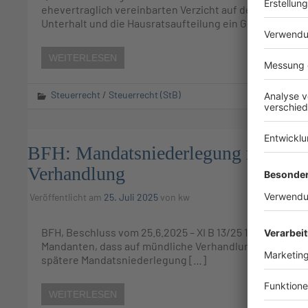
ehevertraglich vereinbarten Verzicht auf den Anspruc
Unterhalt und die Hausratsaufteilung ein Grundstück, 
WEITERLESEN
Steuerrecht
/
Steuerrecht (StB)
BFH: Mandatsniederlegung nach Ver
Verhandlung
Veröffentlicht am
25. Juli 2025
von
kw
BFH, Beschluss vom 25.6.2025 – XI B 13/25 1. NV: Erklä
Mandanten, dass auf mündliche Verhandlung verzichtet w
spätere Mandatsniederlegung […]
WEITERLESEN