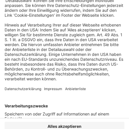
tarifgebundener Arbeitgeber
Veröffentlicht am
27. April 2023
von
kw
– Ein- und Umgruppierungen bei Einstellungen und
Versetzungen – grober Verstoß BAG, Beschluss vom
14.2.2023 – 1 ABR 9/22;
ECLI:DE:BAG:2023:140223.B.1ABR9.22.0 § 101 BetrVG
begründet keinen Anspruch des Betriebsrats gegen
den […]
WEITERLESEN
Arbeitsrecht
VERLAG
KONTAKT
IMPRESSUM