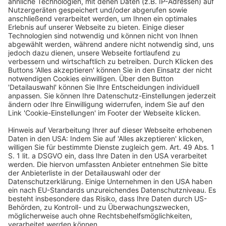
Veröffentlicht am
11. Juli 2024
von
kw
BGH, Beschluss vom 7.5.2024 – VI ZB 22/23 Zu den nach
§ 130a Abs. 3 Satz 1 ZPO bestehenden Anforderungen
an die Übermittlung eines elektronischen Dokuments.
(Amtlicher Leitsatz)
WEITERLESEN
Wirtschaftsrecht
EuGH: Auslegung Art. 3 Abs. 1 Buchst. c
Ziff. i RL 2014/65/EU (hier: Übermittlung
von Aufträgen zur Ausführung an
Wertpapierfirmen)
Veröffentlicht am
4. Juni 2024
von
kw