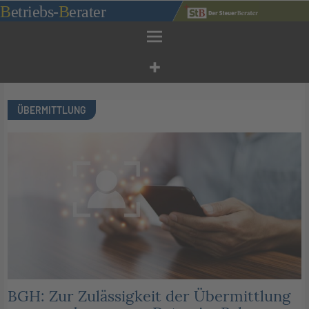
Zum
B
etriebs
-
B
erater
Inhalt
springen
ÜBERMITTLUNG
BGH: Zur Zulässigkeit der Übermittlung