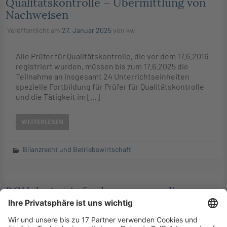
Qualitätskontrolle – Übermittlung von
Nachweisen
Veröffentlicht am
27. Januar 2025
von
kw
Alle Prüfer für Qualitätskontrolle, die vor dem 17.6.2016
registriert wurden, müssen bis zum 17.6.2025 die
Teilnahme an insgesamt 24 Unterrichtseinheiten
spezielle Fortbildung für Prüfer für Qualitätskontrolle
und die Tätigkeit im […]
WEITERLESEN
Bilanzrecht und Betriebswirtschaft
BGH: beA – Anforderungen an die
Übermittlung eines elektronischen
Dokuments nach § 130a Abs. 3 S. 1 ZPO