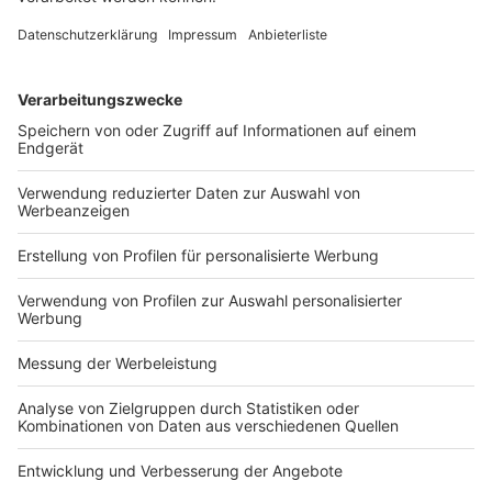
EuGH, Urteil, vom 16.5.2024 – C-695/22 Volltext: BB-
Online BBL2024-1281-1 Art. 3 Abs. 1 Buchst. c Ziff. i der
Richtlinie 2014/65/EU des Europäischen Parlaments
und des Rates vom 15. Mai 2014 […]
WEITERLESEN
Wirtschaftsrecht
BFH: Übermittlung elektronischer
Dokumente durch einen Steuerberater
und Wirtschaftsprüfer
Veröffentlicht am
29. Februar 2024
von
kw
BFH, Beschluss vom 2.2.2024 – VI S 23/23 NV: Ein
Steuerberater und Wirtschaftsprüfer, der gegenüber
dem Gericht auch unter der Berufsbezeichnung
„Steuerberater“ auftritt, ist zur aktiven Nutzung des