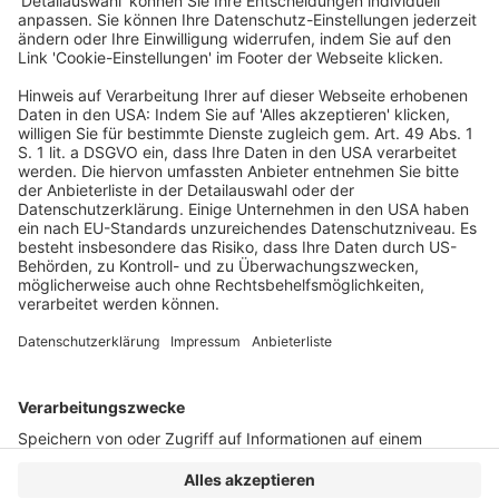
OLG Köln: Rückkehrpflicht IV
Veröffentlicht am
2. Juni 2025
von
rö
Die Rückkehrpflicht für Mietwagen gemäß § 49 Abs. 4
Köln, Urteil vom 9.5.2025 – 6 U 106/24 […]
WEITERLESEN
Wirtschaftsrecht
VERLAG
KONTAKT
IMPRESSUM
MEDIADATEN