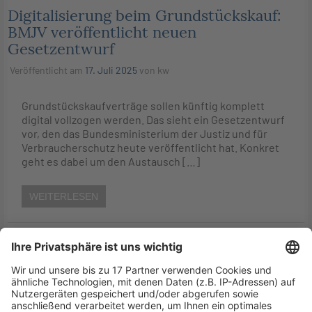
Digitalisierung beim Grundstückskauf:
BMJV veröffentlicht neuen
Gesetzentwurf
Veröffentlicht am
17. Juli 2025
von
kw
Grundstückskaufverträge sollen künftig komplett
digital vollzogen werden. Das sieht ein Gesetzentwurf
vor, den das Bundesministerium der Justiz und für
Verbraucherschutz heute veröffentlicht hat. Konkret
geht es dabei um den Austausch […]
WEITERLESEN
Digitalisierung (StB)
BMF: Gesetz zur Modernisierung und
Digitalisierung der