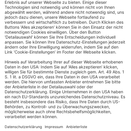
Schwarzarbeitsbekämpfung
Veröffentlicht am
16. Juli 2025
von
kw
Am 7. Juli 2025 hat das Bundesministerium der
Finanzen den Referentenentwurf eines Gesetzes zur
Modernisierung und Digitalisierung der
Schwarzarbeitsbekämpfung bekanntgegeben.
Nachdem in der vergangenen 20. Wahlperiode der
Gesetzesentwurf auf Bundestagsdrucksache […]
WEITERLESEN
Digitalisierung (StB)
Kabinett beschließt Gesetzentwürfe: 100
Milliarden Euro für Investitionen von
Ländern und Kommunen in moderne