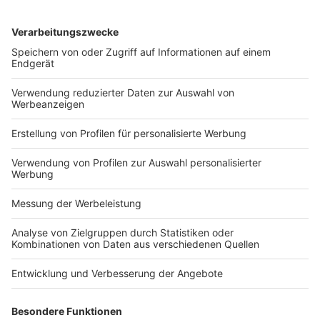
Infrastruktur, Bildung, Krankenhäuser
und Digitalisierung
Veröffentlicht am
9. Juli 2025
von
kw
Mehr Handlungsspielraum und Flexibilität bei der
Umsetzung Das Bundeskabinett hat heute den
Entwurf eines Gesetzes zur Finanzierung von
Infrastrukturinvestitionen von Ländern und
Kommunen beschlossen. Außerdem hat die
Bundesregierung einen Gesetzentwurf […]
WEITERLESEN
Dies & Das (StB)
1
2
3
…
6
»
VERLAG