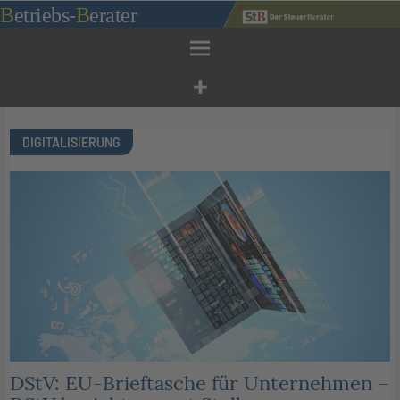
Zum
B
etriebs
-
B
erater
Inhalt
springen
DIGITALISIERUNG
DStV: EU-Brieftasche für Unternehmen –