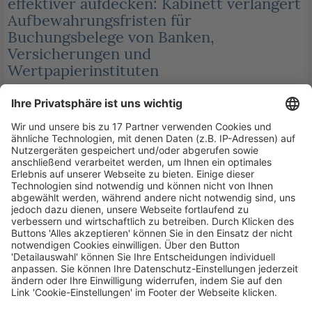
effektiver aufdecken: Kabinett verlängert
Aufbewahrungsfristen für
Buchungsbelege von Banken,
Versicherungen und
Wertpapierinstituten
Veröffentlicht am
12. August 2025
von
kw
Das Kabinett hat heute beschlossen, die
Aufbewahrungsfrist für Buchungsbelege bei Banken,
Versicherungen und Wertpapierinstitute auf zehn
Jahre zu verlängern. Die Gesetzesänderung dient
dazu, Steuerhinterziehung zu bekämpfen und einen
wirksamen Steuervollzug […]
WEITERLESEN
Steuerrecht
/
Steuerrecht (StB)