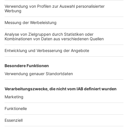
Verbraucherschlichtungsstelle und zur
Universalschlichtungsstelle des Bundes
in Kehl vorgelegt
Veröffentlicht am
22. Februar 2021
von
kw
Derzeit gibt es in Deutschland 26
Verbraucherschlichtungsstellen, die auf einzelne
Rechtsgebiete spezialisiert sind und Streitigkeiten
zwischen Verbraucherinnen und Verbrauchern mit
Unternehmen etwa in den Bereichen Banken, Reise
oder Versicherungen schlichten. […]
WEITERLESEN
Sonstiges
/
Wirtschaftsrecht
VERLAG