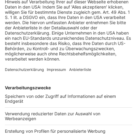
VG Frankfurt a. M.: BaFin durfte
Negativzinsen nicht untersagen
Veröffentlicht am
15. Juli 2021
von
kw
Die BaFin hatte gestützt auf § 4 Abs. 1 a S. 2
des Finanzdienstleistungsaufsichtsgesetzes (FinDAG)
der Klägerin – einer Bank, deren geschäftlicher
Schwerpunkt auf der Vermittlung von
Wertpapiergeschäften als „online-Broker“ liegt,
untersagt, […]
WEITERLESEN
Wirtschaftsrecht
BMJV: Forschungsbericht zur
Allgemeinen