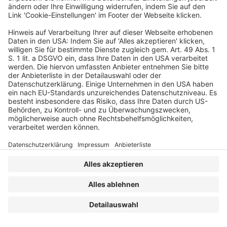
WEITERLESEN
Arbeitsrecht
VERLAG
KONTAKT
IMPRESSUM
MEDIADATEN
DATENSCHUTZ
AGB
Erstellt mit
WordPress
und
Merlin
.