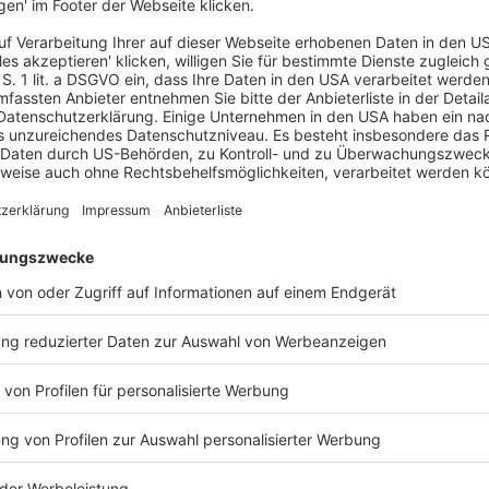
uf ein laufendes Übernahmeangebot der
t bis zur nächsten ordentlichen Hauptversammlung,
iesbaden ansässigen börsennotierten Bank sind
tisch mitbestimmten Aufsichtsrats abgewählt
agenen Neuwahl von drei Aufsichtsratsmitglieder
 gegenwärtig statt der satzungsmäßig
ratsvorsitzende hatte deshalb beim Amtsgericht
t benannten Nachfolgern für die abgewählten
lung – beantragt. Die Minderheitsaktionärin hatte
ragt.
da kein dringender Fall vorliege. Auf die
hr die drei vom Aufsichtsratsvorsitzenden
tlichen Hauptversammlung als
New
natsfrist auf die durch die Satzung festgesetzte
Hinblick auf ein Übernahmeangebot sei es von
htsrat nicht nur beschlussfähig, sondern auch
 typischerweise einen dringenden Fall dar.