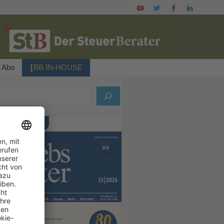
I
Abo
BB IN-HOUSE
ELLES HEFT