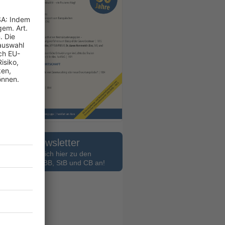
Newsletter
Melden Sie sich hier zu den
slettern des BB, StB und CB an!