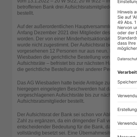
vom 13.1.2022 – 20 W 5/22, 20 W 9/22 – im Hinblick a
betroffenen Bank drei Aufsichtsratsmitglieder, befriste
bestellt.
Auf der außerordentlichen Hauptversammlung der in W
Anfang Dezember 2021 drei Mitglieder des drittelparitä
worden. Der von einer Minderheitsaktionärin vorgeschl
wurde nicht zugestimmt. Der Aufsichtsrat besteht damit
vorgesehenen 12 Personen nur aus neun. Der Aufsichts
Wiesbaden die gerichtliche Bestellung von drei konkre
Aufsichtsräte – befristet bis zur nächsten Hauptversamm
die gerichtliche Bestellung drei anderer Personen beant
Das AG Wiesbaden hatte beide Anträge zurückgewiesen, 
hiergegen eingelegten Beschwerden hat das OLG nunme
vorgeschlagenen Aufsichtsräte bis zur nächsten orden
Aufsichtsratsmitglieder bestellt.
Der Aufsichtsrat der Bank sei schon vor Ablauf der 3-Mo
Zahl zu ergänzen, da ein dringender Fall vorliege. Im 
entscheidender Bedeutung für die Bank, dass der Aufsic
vollständig besetzt sei. Eine Übernahmesituation stelle