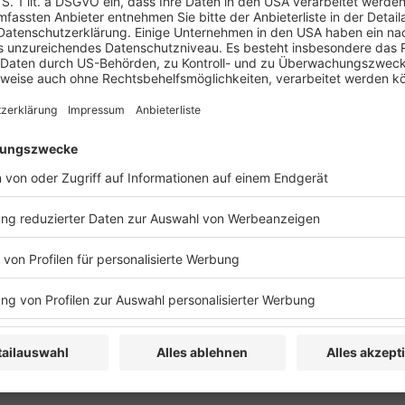
r Bauwirtschaft – betrieblicher Geltungsbereich
Baugewerbe (VTV)
B: Prüfung von weniger komplexen Unternehmen »
VERLAG
KONT