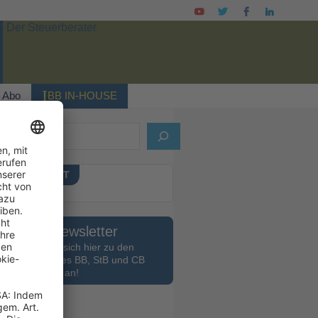
I
Abo
BB IN-HOUSE
en
UELLES HEFT
Newsletter
Melden Sie sich hier zu den
Newslettern des BB, StB und CB
an!