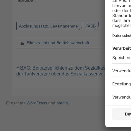
abrufbar.
Abzinsungssatz. Leasingnehmer
FASB
Bilanzrecht und Betriebswirtschaft
Beitragsnavigation
« BAG: Beitragspflichten zu dem Sozialkassensystem de
der Tarifverträge über das Sozialkassenverfahren im 
IAAS
Erstellt mit
WordPress
und
Merlin
.