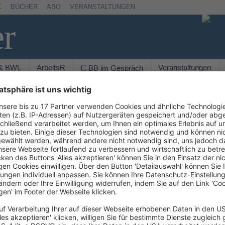
K
BÜCHER
ABO
VERANSTALTUNGEN
er
 & BWL
ArbeitsR
Veranstaltungen
C BB im Gespräch
Such
ehmer
© IMAGO / agefotostock
AKT
hat ein Update des Lease Standards Topic 842
ng zu den Abzinsungssätzen von Leasingnehmern,
en die Implementierungskosten des Standards für
tete Nutzen für Adressanten erhalten bleiben. Das
e=FASB%2FFASBContent_C%2FNewsPage