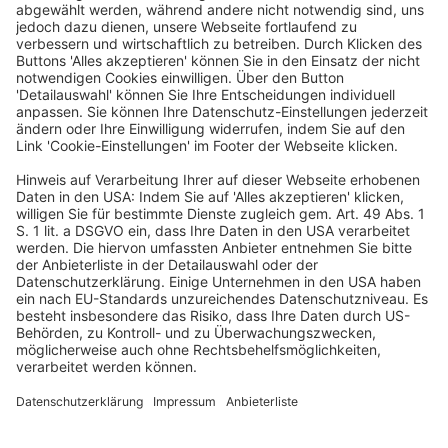
1. Einem abgerufenen Gesellschafter-Geschäftsführer
kann im Wege der einstweiligen Ver-fügung die weitere
Geschäftsführung und Vertretung der Gesellschaft
untersagt werden, wenn ohne die beantragte
einstweilige Regelung eine konkrete, schwerwiegende
Beeinträchtigung der Interessen der Gesellschaft
droht, wobei an das Vorliegen des Verfügungsgrundes
strenge Anforderungen zu stellen sind.
2. Beantragt der in erster Instanz unterlegene
Verfügungskläger in einem Streit um die Ab-berufung
eines Gesellschafter-Geschäftsführers eine nicht nur
unerhebliche Verlängerung der
Berufungsbegründungsfrist und schöpft er die
Verlängerung weitgehend oder vollständig aus, führt
dies regelmäßig zu einer Selbstwiderlegung der
Dringlichkeit, sofern nicht im Einzelfall besondere
Umstände vorliegen.
KG, Beschluss vom 23.9.2025 – 2 U 52/25
(Amtliche Leitsätze)