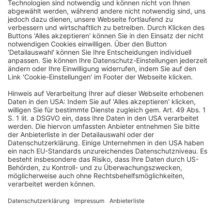
Die
Richtlinie (EU) 2015/2436
des Europäischen
Parlaments und des Rates vom 16. Dezember 2015 zur
Angleichung der Rechtsvorschriften der
Mitgliedstaaten über die Marken sowie die Art. 34 und 36
AEUV sind dahin auszulegen, dass sie einer nationalen
Regelung nicht entgegenstehen, die zum einen
vorsieht, dass das ausschließliche Recht aus einer
Unternehmensbezeichnung seinem Inhaber ermöglicht,
einem Dritten die Benutzung eines identischen oder
ähnlichen Zeichens als Handels- oder Domainnamen für
Waren oder Dienstleistungen zu verbieten, die mit
denjenigen Waren oder Dienstleistungen identisch oder
ihnen ähnlich sind, die unter Tätigkeiten fallen, für die
seine Unternehmensbezeichnung eingetragen ist, und
zum anderen, dass die Nichtbenutzung der
Unternehmensbezeichnung unter bestimmten
Voraussetzungen zum Verfall des ausschließlichen
Rechts führen kann und dass der Inhaber der
Unternehmensbezeichnung verpflichtet ist, die Art der
Tätigkeiten, die zu seinem Unternehmensgegenstand
gehören, so genau zu beschreiben und einzugrenzen,
dass Dritte hierüber wirksam informiert werden können.