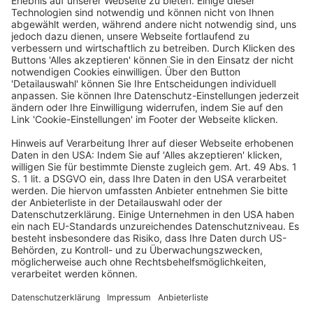
Verordnung (EU) 2023/2772
) verfolgt das Ziel,
Unternehmen der sog. ersten Welle der
Nachhaltigkeitsberichterstattung durch verlängerte und
erweiterte Übergangsvorschriften zu einzelnen Angabe-
pflichten innerhalb der ESRS für die Berichts- jahre 2025
und 2026 zu entlasten. Neben der Delegierten Verordnung
und deren Anhang wurde eine Übersicht der Änderungen
veröffentlicht. Die Delegierte Verordnung unterliegt nun
der mindestens zweimonatigen Prüfung („scrutiny period“)
durch das Europäische Parlament und den Rat. Die im
Rahmen des Omnibus-Pakets zur Nachhaltigkeit ebenfalls
angekündigte Überarbeitung des ersten Satzes der ESRS
wird aktuell durch die European Financial Reporting
Advisory Group (EFRAG) vorbereitet und steht somit
neben dem am 11.7.2025 veröffentlichen „Quick Fix“.
(IDW Aktuell vom 11.7.2025)
Weitere Informationen dazu auch unter www.drsc.de