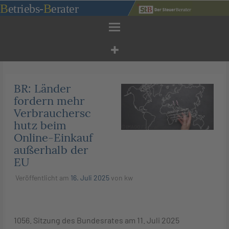
Zum
B
etriebs
-
B
erater
Inhalt
springen
BR: Länder
fordern mehr
Verbrauchersc
hutz beim
©IMAGO / Zoonar
Online-Einkauf
außerhalb der
EU
Veröffentlicht am
16. Juli 2025
von
kw
1056. Sitzung des Bundesrates am 11. Juli 2025