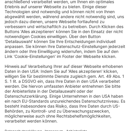
Nachschärfung der Sorgfaltspflichten
Aus Sicht des Bundesrates ist es problematisch, dass
Verbraucherinnen und Verbraucher bei mangelhaften
Produkten ihre Gewährleistungsrechte kaum
wahrnehmen. Es erschiene ihnen geradezu
aussichtslos, den eigentlichen Anbieter zu ermitteln
oder zu erreichen. Da die Online-Plattformen häufig nur
als Vermittler agierten, nicht aber als Anbieter der
Waren, sei es derzeit kaum möglich, sie in Mithaftung zu
nehmen. Es solle daher geprüft werden, ob die
Sorgfaltspflichten der Betreiber nachgeschärft werden
könnten. Dafür würde sich der geplante Digital Fairness
Act anbieten.
Ausbau von Zoll und Produktsicherheitskontrollen
Schließlich bitten die Länder die Bundesregierung, sich
für faire Wettbewerbsbedingungen zwischen
europäischen und außereuropäischen Anbietern
einzusetzen. Konkret könne dies durch den Ausbau von