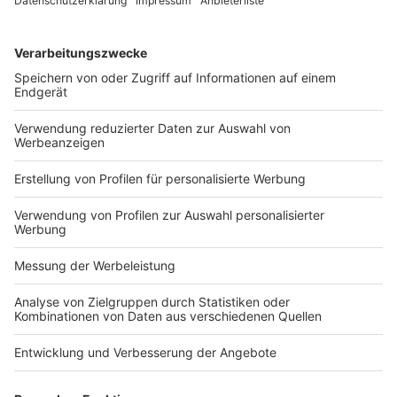
Zoll- und Sicherheitskontrollen geschehen. Zuständige
Behörden und Einrichtungen müssten durch digitale
Modernisierungsmaßnahmen gestärkt werden.
Weiteres Verfahren
Die Entschließung wird nun der Bundesregierung
zugestellt. Diese ist frei darin, ob und wie sie die
Vorschläge des Bundesrates aufnimmt.
Plenarsitzung des Bundesrates am 11.07.2025
mehr in BundesratKOMPAKT
außerhalb EU
Online-Einkauf
Verbraucherschutz
Wirtschaftsrecht