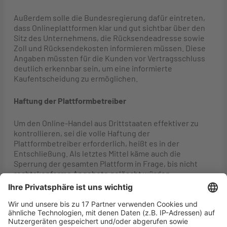
Außerdem solle die Bundesregierung dafür eintreten,
dass Onlineplattformen klar und gut sichtbar über den
Sitz des Unternehmens, die Rücksendeadresse sowie
Zoll und Rücksendekosten informieren müssen. Diese
Angaben müssten für die Kunden vor Vertragsschluss
deutlich erkennbar sein, um eine informierte
Kaufentscheidung zu ermöglichen.
Haftung der Plattformbetreiber
Um den Online-Handel aus Drittstaaten effektiver zu
kontrollieren, sei die volle Haftung der
Plattformbetreiber erforderlich, heißt es in der
Entschließung. Als letztes Mittel käme auch die
Sperrung der gesamten Plattform in Frage, bis nicht
rechtskonforme Angebote gelöscht würden.
Onlineplattformen sollten für nicht konforme Produkte
haften, es sei denn, sie könnten einen in der EU
ansässigen Wirtschaftsakteur nachweisen, der für das
Produkt verantwortlich ist.